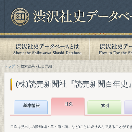
トップ
検索結果 - 社史詳細
(株)読売新聞社『読売新聞百年史』(1
目次
基本情報
索引
目次は見出しの階層(編・章・節・項…など)ごとに絞り込んで見ることがで