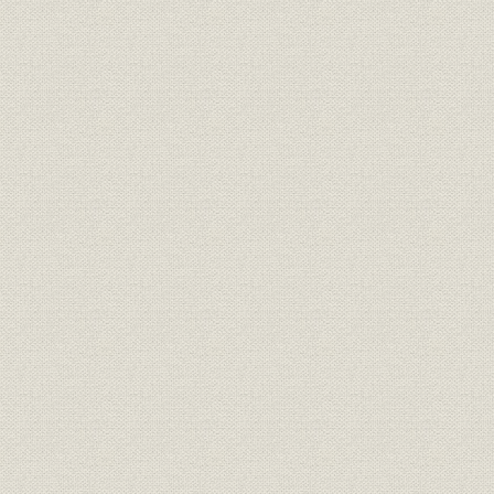
久保田万太郎
田村秋子
栗島すみ子
第三章
大田黒元雄
麻生豊
木村荘八
武井武雄
岩田専太郎
第四章
水谷八重子