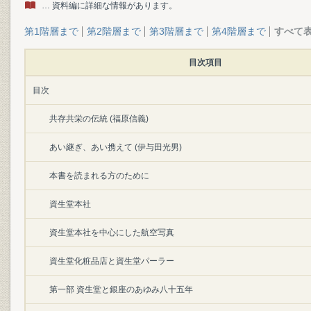
… 資料編に詳細な情報があります。
第1階層まで
第2階層まで
第3階層まで
第4階層まで
すべて
目次項目
目次
共存共栄の伝統 (福原信義)
あい継ぎ、あい携えて (伊与田光男)
本書を読まれる方のために
資生堂本社
資生堂本社を中心にした航空写真
資生堂化粧品店と資生堂パーラー
第一部 資生堂と銀座のあゆみ八十五年