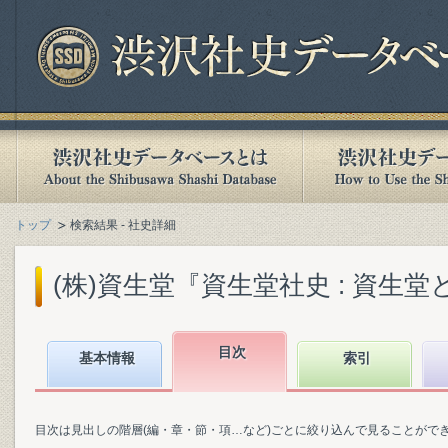
トップ
検索結果 - 社史詳細
(株)資生堂『資生堂社史 : 資生堂と
目次
基本情報
索引
目次は見出しの階層(編・章・節・項…など)ごとに絞り込んで見ることがで