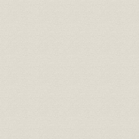
華やかな開幕
日本最初の洋風民間調剤
銀座煉瓦地
資生堂という名称
陸蒸汽走る
医薬分業の実践
馬車鉄道開通
資生堂薬局の活動
華やかな鹿鳴館時代
わが国でつくられた最初の煉歯磨
明治二十年代