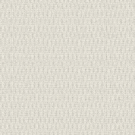
近代的化粧品の製造はじまる
明治三十年前後
ドラッグストア
市内電車開通
明治時代終る
帝都の玄関移る
「花椿」が象徴するもの
グラフ
資生堂創設のころ
日本橋本町の資生堂薬舗
銀座大火の瓦版