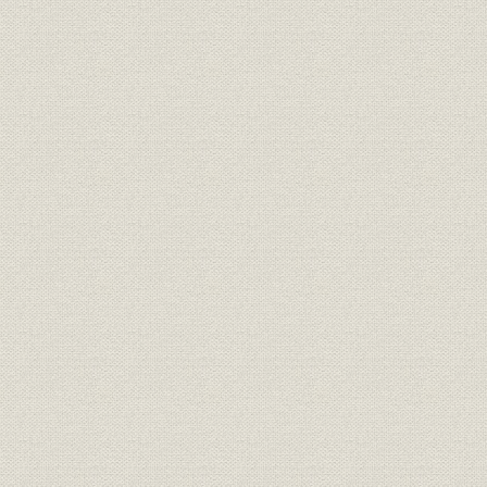
第三部 資料
編集を終えて
寄稿
第一章
木村毅
鏑木清方
宮川曼魚
伊東深水
鈴木信太郎
第二章
村松梢風