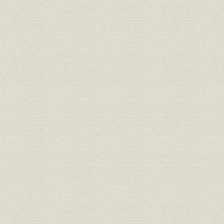
佐伯米子
山本嘉次郎
徳川夢声
第五章
東郷青児
獅子文六
土岐善麿
西条八十
第六章
横山隆一
森田たま