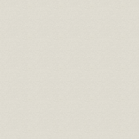
藤倉修一
岡本太郎
第七章
渋沢秀雄
池島信平
宮田重雄
美川きよ
畔柳二美
[詳細目次]
[第一部 資生堂と銀座のあゆみ]
[第一章 銀座に創業する]