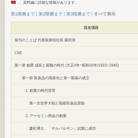
… 資料編に詳細な情報があります。
第1階層まで
第2階層まで
第3階層まで
すべて表示
目次項目
発刊のことば 代表取締役社長 森田清
口絵
第一章 創業 成長と困難の時代 (大正4年~昭和20年/1915~1945)
第一節 医薬品の国産化と第一製薬の成立
1. 創業の時代背景
第一次世界大戦と国産医薬品奨励
2. アーセミン商会の創業
慶松博士、「サルバルサン」試製に成功