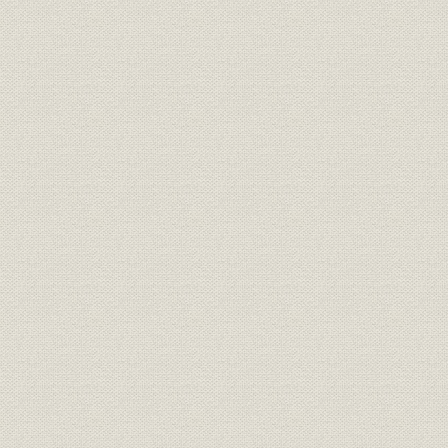
1. 第二次世界大戦の勃発と統制経済
国家総動員法の公布
医薬品業界における統制経済
戦局の変化と医薬品の統制
2. 大陸進出の本格化と軍需用増産
大陸での現地生産と販売網の完成
〈コラム〉中国で威名を誇った“ティーイーチィーヤオ(第一製薬)”
船堀工場の建設
〈コラム〉軍需で売れ行きが伸びた乳酸類
指定軍需工場として軍需用医薬品を生産
平井工場の操業