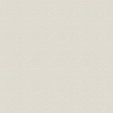
増資、買収で梅毒治療薬のトップに立つ
「ボスミン」開発により新薬メーカーへの第一歩を踏み出す
新本社の竣工と大阪支店の開設
〈コラム〉野球チーム「606号アーセミン」
4. 関東大震災と復興
関東大震災で本社と柳島工場を焼失
京都分工場を設置し復興を図る
柳島工場の復旧と震災後の業績回復
〈コラム〉京都分工場で10年間無事故記録
池田専務の就任と大阪支店の拡充
工場新設計画と関東大震災後の措置