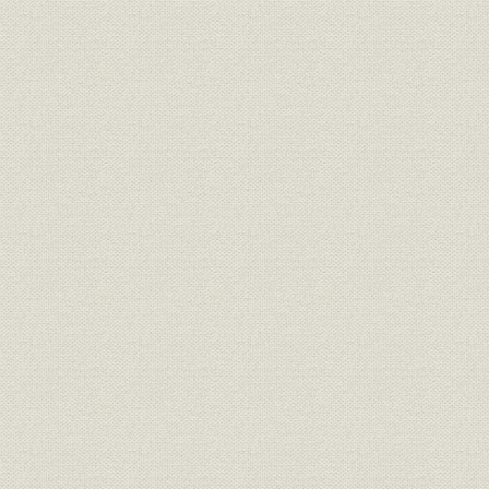
第一製薬成田農園とジギタリスの栽培
第三代池田社長の就任
3. 戦争の影響拡大
東京大空襲と大阪大空襲
工場の強制疎開
〈コラム〉藤井化学工業を吸収合併
〈コラム〉発祥の地・柳島工場を捨てきれず、復興に取り組む
第二章 復興 再起と前進の時代 (昭和21年~昭和34年/1946~1959)
第一節 戦後復興に向けて
1. 戦後の混乱と生産の再開
終戦直後の占領政策と社会の混乱