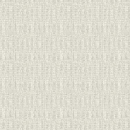
2. 当社の再建と躍進
工場の復旧に着手
悪条件を克服して生産再開
経済混乱下の原料・資材調達
本社の復旧と特別経理会社の指定
医薬品配給統制下で続けた信頼の取引
海外事業所の引き揚げ
販路の整備と国内出張所の開設
労働組合の誕生
3. 生産能力の回復と株式上場
池田社長の死去と篠田社長の就任