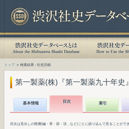
トップ
検索結果 - 社史詳細
第一製薬(株)『第一製薬九十年史』(2
目次
基本情報
索引
目次は見出しの階層(編・章・節・項…など)ごとに絞り込んで見ることがで