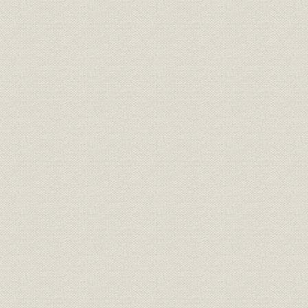
「ミオアーセミン」の開発
京城出張所の開設、販路を拡大
高槻工場を新設、京都分工場を閉鎖
新製品を続々と市場へ投入
〈コラム〉高槻工場出火でアミノピリン市場が高騰
大陸進出の拠点、現地出張所を開設
国産第一号サルファ剤「テラポール」を発売
〈コラム〉宮武一夫第六代社長、入社後初仕事は「テラポール」
●第一製薬の新薬物語2 「テラポール」 ≪特別寄稿≫「テラポー
社新薬部長・日南田義治
第三節 戦時下における医薬品生産