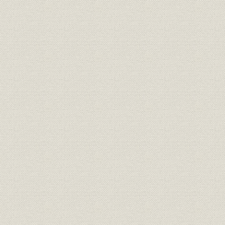
〈コラム〉労働争議
第二節 第二次国産化時代の到来
1. 激動の時代の幕開け
昭和の幕開けと金融恐慌の到来
満州事変と国際連盟脱退
国産医薬品工業の振興
2. 国産による独自新薬開発に向けて
本社社屋の建設
亀戸工場の開設
〈コラム〉慶松先生の縁で、後の石黒社長が亀戸工場にて研究を
「アベリー」の開発