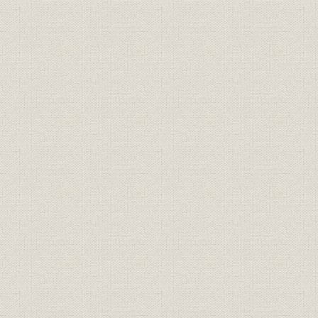
目黒・岡崎工場の被災
戦争末期の万有製薬
海外諸事業所と引揚げ
5. 戦後復興とペニシリン製造の躍進
戦後経済の復興と製薬業
ペニシリン製造ブーム
終戦直後の万有製薬と北薬商事の設立
各工場の復旧と「マファルゾール」の製造
ペニシリンの公認製造許可(第1号)
日本ペニシリン協会の設立と万有製薬
フォスター博士の来日と技術指導