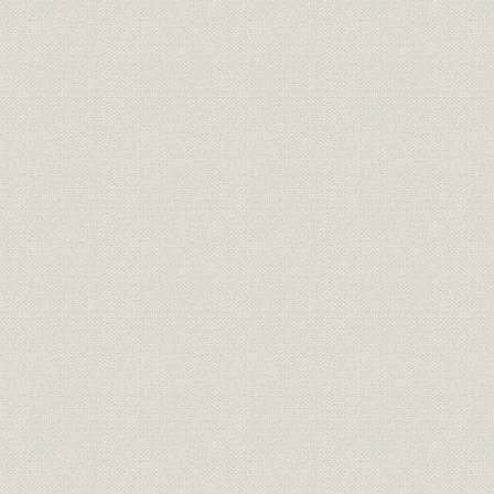
6. 昭和初期の万有製薬と本社屋の建設
昭和初年の製薬業界
諸新薬の開発
景気の好転と経営の拡大へ
日本橋本社屋の新築
7. 創業期における業績の推移
損益計算及び利益
資産・負債の推移
第2章 戦中・戦後の発展 1937(昭和12)-1953(昭和28)年
1. 国内製薬工業の発展とスルファミンの開発
日中戦争と製薬業の発展