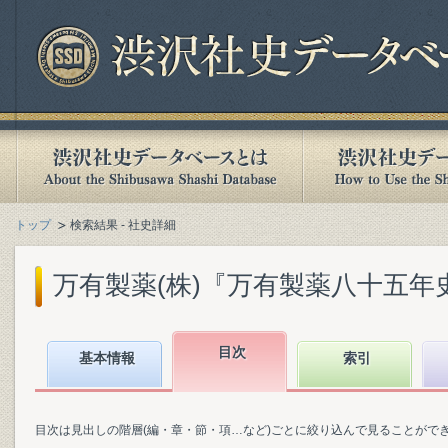
トップ
検索結果 - 社史詳細
万有製薬(株)『万有製薬八十五年史』(
目次
基本情報
索引
目次は見出しの階層(編・章・節・項…など)ごとに絞り込んで見ることがで