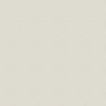
統制の強化と製薬業
統制化の万有製薬
目黒工場の拡大と整備
目黒第2・第3工場の建設と経営
太平洋戦争と岡崎工場の入手
岡崎(久後崎・上六名)工場の操業
4. 太平洋戦争末期の万有製薬とペニシリンの開発
ペニシリンの登場
碧素(ペニシリン)委員会と万有製薬
目黒工場でのペニシリン開発
空襲下の目黒・岡崎両工場でのペニシリン製造