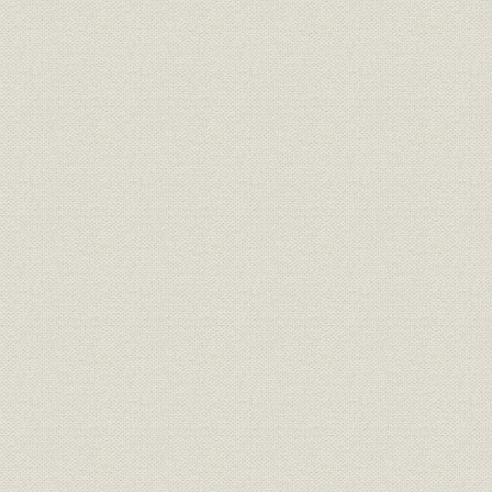
タンク培養への挑戦と成功
ペニシリン諸製品の開発と生産の増大
ストレプトマイシンの販売
6. 経営の再編と岩垂社長の渡米
生産の再編
本支店・販売機構の再建
岩垂亨社長の渡米
7. 戦中・戦後の業績の推移
戦時中の業績の変動
戦後復興期の動向
資産・負債および株主