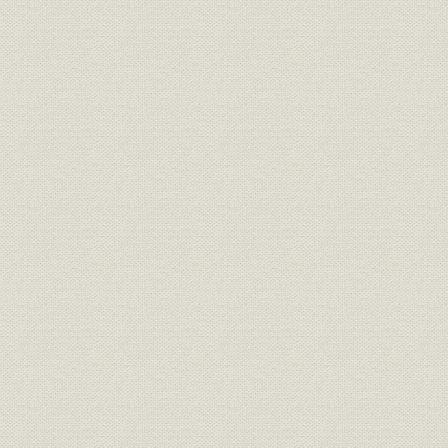
4. 関東大震災と岩垂亨の外遊
関東大震災の影響
岩垂亨の渡米
万有製薬株式会社に社名変更
経営者としての岩垂亨
5. 新製品と自主販売へ
「オスバルサン」の開発
その他諸医薬の発売
大阪出張所の独立
中国大陸への輸出開始
東京営業所の開設と本社移転