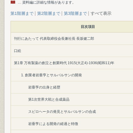
… 資料編に詳細な情報があります。
第1階層まで
第2階層まで
第3階層まで
すべて表示
目次項目
刊行にあたって 代表取締役会長兼社長 長坂健二郎
口絵
第1章 万有製薬の創立と創業時代 1915(大正4)-1936(昭和11)年
1. 創業者岩垂亨とサルバルサンの開発
岩垂亨の出身と経歴
第1次世界大戦と合成薬品
スピロヘータの発見とサルバルサンの合成
岩垂亨による開発の経過と特徴