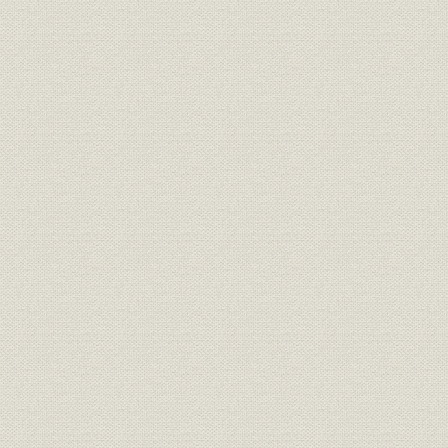
サルファ剤の登場
万有製薬のサルファ剤「ポンジール」の開発
「ユーロン」(2基スルファミン)の開発と販売
2. 海外向け輸出の増大と中国大陸での諸事業
輸出の急増
中国での製薬事業構想
北支製薬株式会社の設立
北支製薬の経営と活動
業績の急進と創立25周年
3. 戦時統制と目黒工場および岡崎工場
戦時医薬品統制の進展