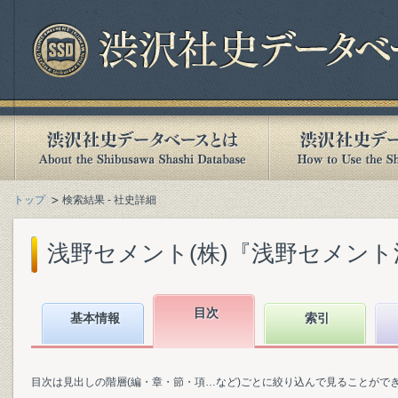
トップ
検索結果 - 社史詳細
浅野セメント(株)『浅野セメント沿革
目次
基本情報
索引
目次は見出しの階層(編・章・節・項…など)ごとに絞り込んで見ることがで