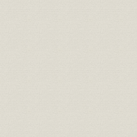
第二章 創業時代
第一節 初代社長の生立
第二節 浅野工場生る
第三節 技師の海外派遣
第四節 皇居の御造営とセメント
第五節 深川工場の拡張
第三章 西日本への進出
第一節 門司セメント会社の創立計画
第二節 門司分工場の創設
第三節 三河セメント工場の委任経営
第四章 横浜築港とセメント