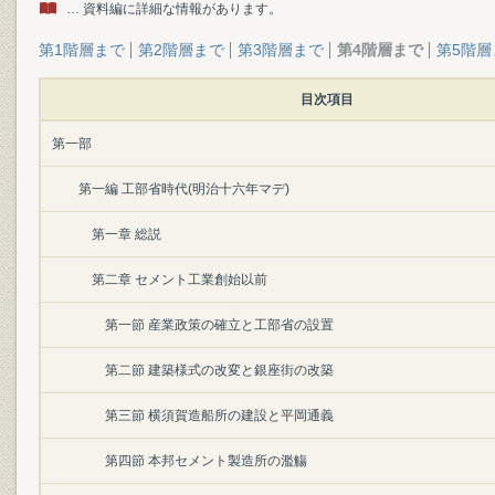
… 資料編に詳細な情報があります。
第1階層まで
第2階層まで
第3階層まで
第4階層まで
第5階層
目次項目
第一部
第一編 工部省時代(明治十六年マデ)
第一章 総説
第二章 セメント工業創始以前
第一節 産業政策の確立と工部省の設置
第二節 建築様式の改変と銀座街の改築
第三節 横須賀造船所の建設と平岡通義
第四節 本邦セメント製造所の濫觴