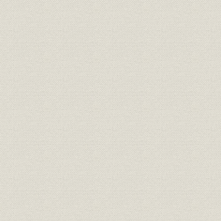
第二節 台湾工場の新設
第三節 門司工場の増設と二百呎回転窯
第四節 北海道工場の増設
第五節 大阪木津川セメント株式会社の合併
第六節 第二浅野セメント株式会社の合併
第七節 セメント聨合会の創設
第四章 副業へ進出
第一節 関東大震災と東京、川崎、両工場の被害 鉄筋コンクリー
第二節 爆薬カーリットの製造、カーリット部の新設
第三節 石綿スレートの製造、スレート部の新設
第五章 株式会社大正時代の業績