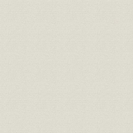
第五編 株式会社昭和時代(昭和元年以降)
第一章 総説
第二章 ベロ、高炉、マスコン各種セメントの製造
第一節 高級セメントの研究
第二節 浅野超高級セメント会社の創立及合併、西多摩工場の新設
第三節 ベロセメントの名称及品質
第四節 高炉セメントの製造
第五節 低熱セメントの製造
第三章 株式改組後第二次増産時代
第一節 台湾工場の増設
第二節 北海道工場の増設