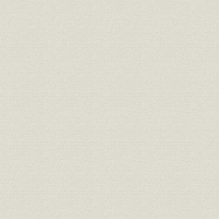
第三節 大阪工場の増設
第四節 香春工場の新設
第四章 同業各社の傍系化、大陸への進出
第一節 日本セメント会社の傍系化並に合併
第二節 土佐セメント会社の実権を握る
第三節 日東セメント会社の経営に参画
第四節 東亜セメント会社の委任経営
第五節 満州進出と大同洋灰股〓[にんべん+分]有限公司の設立
第六節 朝鮮浅野セメント株式会社の創立
第七節 支那大陸進出と太原、広東両工場の委任経営
第五章 スレート部工場新設、カートリット部の分離