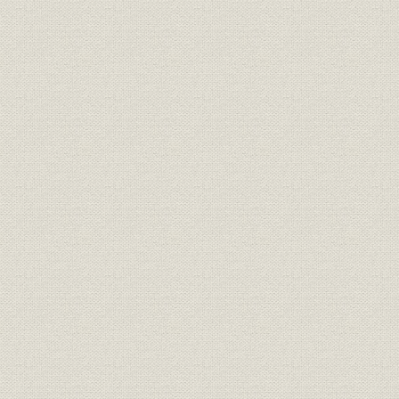
第四章 合資会社時代深川工場の思出
第五章 日本ポルトランドセメント業技術会及日本ポルトランドセメ
第六章 合資会社時代十五ケ年間の業績
第四編 株式会社大正時代(大正二年ヨリ昭和元年マデ)
第一章 総説
第二章 合資会社より株式会社へ
第一節 株式会社の設立、合資会社の合併
第二節 降灰問題とコツトレル式電気収塵機の設置
第三節 北海道セメント株式会社の合併
第三章 株式改組後第一次増産時代
第一節 川崎工場の新設及増設