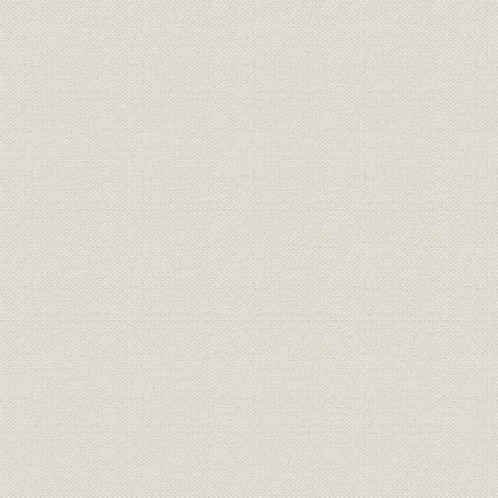
第五章 創業十五ヶ年間の販売関係及ウラヂオへの輸出
第三編 合資会社時代(明治三十一年ヨリ大正元年マデ)
第一章 総説
第二章 個人経営より合資会社組織へ
第一節 浅野セメント合資会社となる
第二節 第三工場建設計画
第三節 深川、門司、両工場の増産とチューブミルの輸入
第四節 大阪築港と門司工場の製造様式変更
第三章 回転窯時代
第一節 本邦最初の回転窯
第二節 回転窯の増設と生灰焼成法