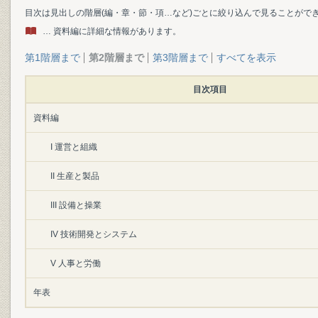
目次は見出しの階層(編・章・節・項…など)ごとに絞り込んで見ることがで
… 資料編に詳細な情報があります。
第1階層まで
第2階層まで
第3階層まで
すべてを表示
目次項目
資料編
I 運営と組織
II 生産と製品
III 設備と操業
IV 技術開発とシステム
V 人事と労働
年表