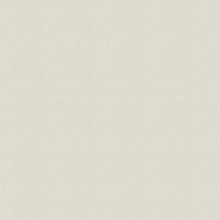
第2編 生産・技術部門
第1章 生産・技術部門の動向
第2章 製銑
第3章 製鋼
第4章 圧延
第5章 化成
第6章 エネルギー
第7章 品質管理、IE、自主管理活動
第3編 技術開発・研究部門
第1章 技術開発・研究体制の動向
第2章 製銑技術の開発・研究