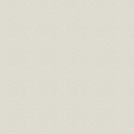
第4章 全社的なコンピュータ利用の展開
第5章 コンピュータによる一貫生産管理
第6章 複数製鉄所への対応
第7章 技術分野におけるコンピュータ利用
第8章 新日鉄発足の準備作業
第7編 経理・資金部門
第1章 社業発展に伴う経理状況
第2章 財務体制の確立と資金調達
第8編 人事・労働部門
第1章 経営権の復権と労使関係秩序の基盤づくり
第2章 労働運動の変遷