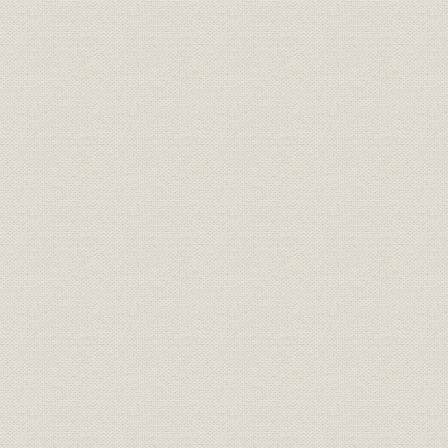
第1章 販売の基本理念
第2章 統制から自由経済へ
第3章 高度成長への対応と促進
第4章 市場部の創設と解体
第5章 輸出の飛躍
第6章 市況安定対策
第7章 座談会―当社の販売20年を振り返る
第6編 情報システム部門
第1章 情報システム部門の動向
第2章 PCSによる事務機械化の推進
第3章 コンピュータ導入と利用の模索