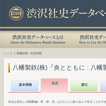
トップ
検索結果 - 社史詳細
八幡製鉄(株)『炎とともに : 八幡製
目次
基本情報
索引
目次は見出しの階層(編・章・節・項…など)ごとに絞り込んで見ることがで