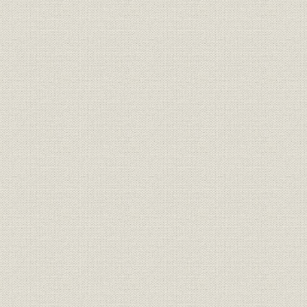
第5節 鉄構事業の拡大
第6節 環境対策の推進
第7節 新時代への体制づくり
〔部門史〕
口絵―設備と生産
第1編 設備部門
第1章 第1次設備合理化
第2章 第2次設備合理化
第3章 第3次設備合理化
第4章 君津の建設と八幡の若返り
第5章 合理化を支えた設備技術