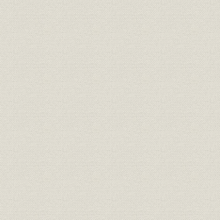
第3節 堺製鉄所の建設
第4節 新しい市場の追求
第5節 鉄鉱石安定供給源の確保
第6節 操業技術の飛躍的向上
第7節 技術革新に対応する教育体制
第8節 近代的管理方式の定着と発展
第4章 鉄鋼業の大型化、国際化と安定成長への模索
第1節 日本経済繁栄の長期化と鉄鋼業の大型化、国際化
第2節 君津製鉄所の建設
第3節 八幡製鉄所マスタープランの策定
第4節 鋼管部門の強化