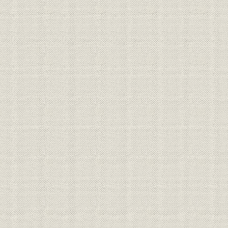
第3章 製鋼技術の開発・研究
第4章 圧延技術の開発・研究
第5章 新製品の開発と利用技術の研究
第4編 原燃料部門
第1章 鉄鉱石
第2章 燃料
第3章 鉄屑
第4章 合金鉄
第5章 原料輸送
第6章 資源調査
第5編 販売部門