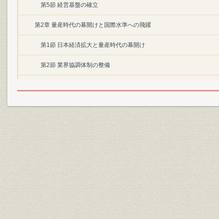
第5節 経営基盤の確立
第2章 量産時代の幕開けと国際水準への飛躍
第1節 日本経済拡大と量産時代の幕開け
第2節 業界協調体制の整備
第3節 戸畑銑鋼一貫製鉄所の建設
第4節 国際的視野に立った研究体制の確立
第5節 良好な労使関係の樹立
第6節 総合力における国際水準への飛躍
第3章 消費地立地の展開と世界市場への進出
第1節 激動時代の超克
第2節 エンジニアリング事業の発足