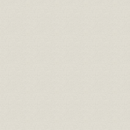
生産の拡大
3. 第2次拡張計画
外人技師の雇入れ
第2次拡張計画の実施
業績の安定と資産の急増
第2節 本所鋳銅所の銅線製造
1. 日清戦後の銅加工業と大阪電気分銅
本所鋳銅所電気精銅の立遅れ
大阪電気分銅の設立
伸銅圧延工業の勃興
大阪電気分銅の発展