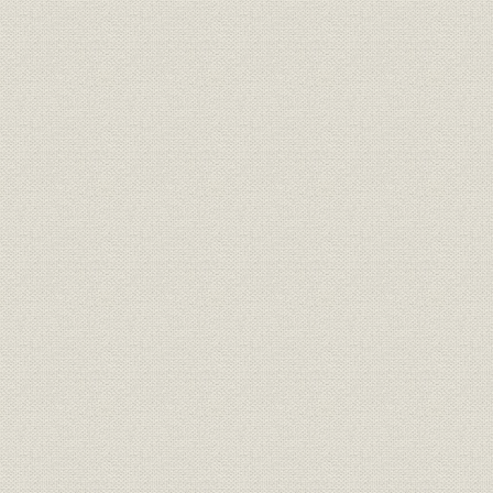
日光電気精銅所の設置
設備の拡充
初期の操業状況
日光電軌と足尾鉄道の建設
併列分銅工場の建設
熟練労働力の養成
万斤仕上りとコスト低下
第2節 提携
1. 古河家の電線製造計画と横浜電線への資本参加
日露戦後の電線業界
藤井鉄也の「意見書」