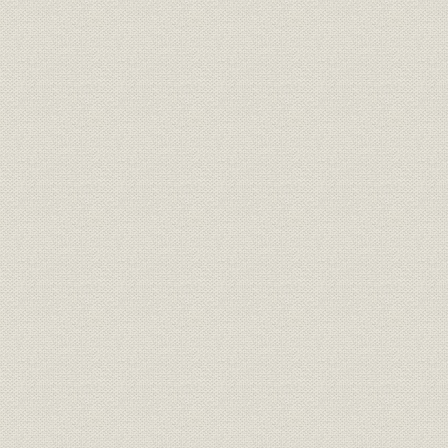
銅線供給の独占
営業成績
労務事情
第2章 古河鉱業と横浜電線の提携
第1節 日光電気精銅所の建設
1. 日光電気精銅所の建設
分銅所建設案の提起
山口喜三郎の意見書
シーリス法採用
工場建設
2. 日光電気精銅所の拡充