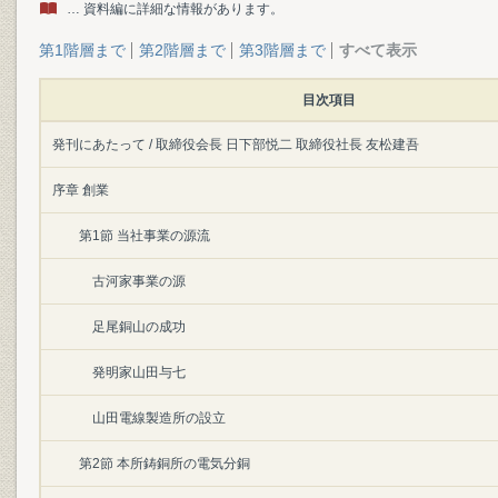
… 資料編に詳細な情報があります。
第1階層まで
第2階層まで
第3階層まで
すべて表示
目次項目
発刊にあたって / 取締役会長 日下部悦二 取締役社長 友松建吾
序章 創業
第1節 当社事業の源流
古河家事業の源
足尾銅山の成功
発明家山田与七
山田電線製造所の設立
第2節 本所鋳銅所の電気分銅