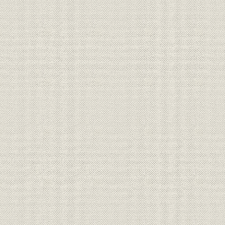
分銅試験期の操業状況
第1章 電線工業の黎明期
第1節 横浜電線製造株式会社の設立
1. 横浜電線の設立
日清戦争後の事業界と電気取締規則の制定
木村利右衛門の登場
創立時の役員と株主
2. 新工場の建設とゴム被覆線製造
ゴム被覆線の製造開始
新工場の建設
新工場の完成