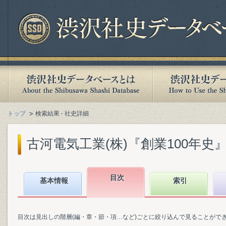
トップ
検索結果 - 社史詳細
古河電気工業(株)『創業100年史』(19
目次
基本情報
索引
目次は見出しの階層(編・章・節・項…など)ごとに絞り込んで見ることがで