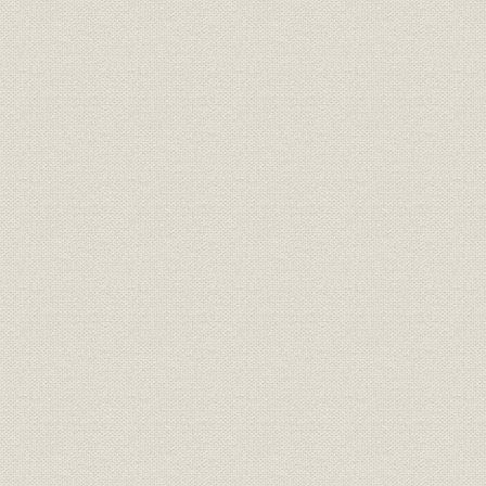
横浜電線への投資
横浜電線工場の火災
2. 銅線供給契約による提携強化
横浜電線の業績悪化
「横浜電線株式会社保護の時期に就て」
銅線供給契約
第一銀行からの借入
3. ケーブル工場の建設
ケーブル工場の計画
三井との交渉
ケーブル工場の建設