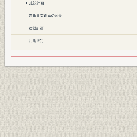
1. 建設計画
精銅事業創始の背景
建設計画
用地選定
建設工事の完成
2. 反射炉精銅
操業方法
初期の操業状況
3. 電気分銅試験
試験着手
電気分銅の困難