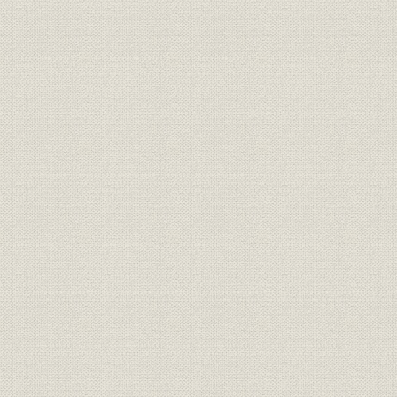
アルミニウム圧延事始
大阪電気分銅の営業成績
2. 銅線製造と精銅事業の拡張
大谷川水力発電計画
計画の延期
本所鋳銅所の製線業
分銅工場の拡張
銅線生産の拡大
3. 銅線供給の独占
銅線の試験成績
製品の主要販売先