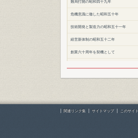
難局打開の昭和四十九年
危機意識に徹した昭和五十年
技術開発と製造力の昭和五十一年
経営新体制の昭和五十二年
創業六十周年を契機として
付表
年表
索引
関連リンク集
サイトマップ
このサイ