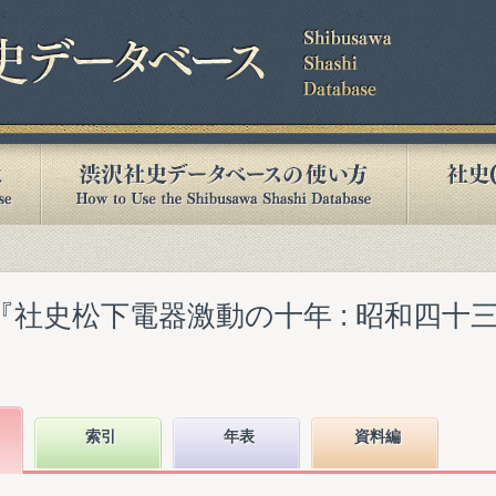
『社史松下電器激動の十年 : 昭和四十
索引
年表
資料編