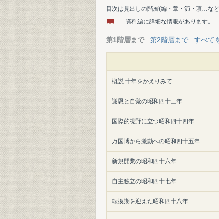
目次は見出しの階層(編・章・節・項…な
… 資料編に詳細な情報があります。
第1階層まで
第2階層まで
すべて
概説 十年をかえりみて
謝恩と自覚の昭和四十三年
国際的視野に立つ昭和四十四年
万国博から激動への昭和四十五年
新規開業の昭和四十六年
自主独立の昭和四十七年
転換期を迎えた昭和四十八年