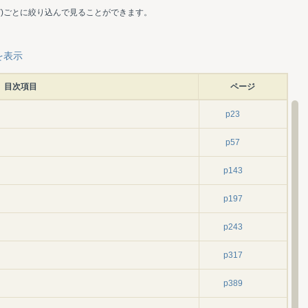
ど)ごとに絞り込んで見ることができます。
を表示
目次項目
ページ
p23
p57
p143
p197
p243
p317
p389