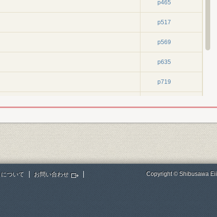
p465
p517
p569
p635
p719
〔2-〕1
〔3-〕1
〔4-〕1
Copyright © Shibusawa Eii
トについて
お問い合わせ