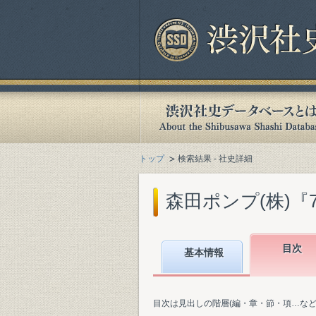
トップ
検索結果 - 社史詳細
森田ポンプ(株)『70
目次
基本情報
目次は見出しの階層(編・章・節・項…な