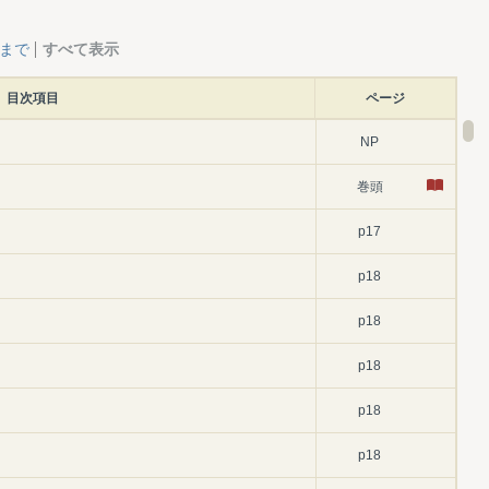
層まで
すべて表示
目次項目
ページ
NP
巻頭
p17
p18
p18
p18
p18
p18