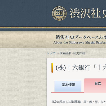
トップ
検索結果 - 社史詳細
(株)十六銀行『十六
目次
基本情報
目次は見出しの階層(編・章・節・項…な