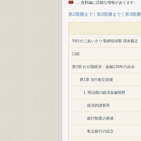
… 資料編に詳細な情報があります。
第1階層まで
第2階層まで
第3階
刊行のごあいさつ 取締役頭取 清水義之
口絵
第1部 わが国経済・金融120年の歩み
第1章 当行創立前後
1. 明治期の経済金融情勢
経済的諸変革
銀行制度の発達
私立銀行の設立