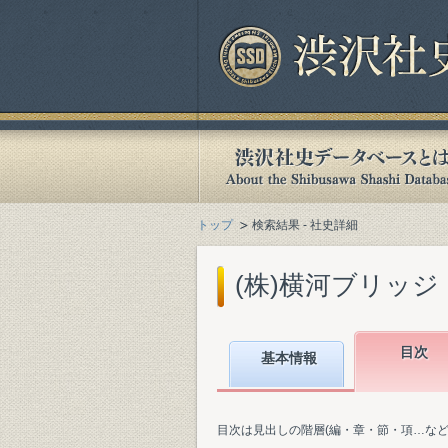
トップ
検索結果 - 社史詳細
(株)横河ブリッジ『
目次
基本情報
目次は見出しの階層(編・章・節・項…な