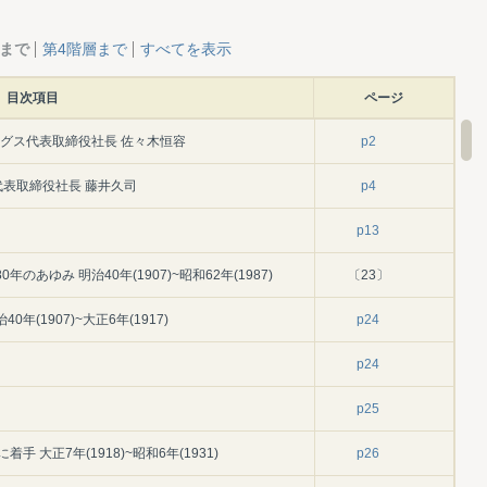
層まで
第4階層まで
すべてを表示
目次項目
ページ
グス代表取締役社長 佐々木恒容
p2
代表取締役社長 藤井久司
p4
p13
あゆみ 明治40年(1907)~昭和62年(1987)
〔23〕
(1907)~大正6年(1917)
p24
p24
p25
大正7年(1918)~昭和6年(1931)
p26