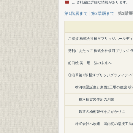
… 資料編に詳細な情報があります。
第1階層まで
第2階層まで
第3階
ご挨拶 株式会社横河ブリッジホールディ
発刊にあたって 株式会社横河ブリッジ 
前口絵 美・用・強の未来へ
◎沿革第1部 横河ブリッジグラフィティ80年の
横河橋梁誕生と東西2工場の建設 明治40年
横河橋梁製作所の創業
鉄道の橋桁製作を足がかりに
株式会社へ改組、国内初の溶接工法に着手 