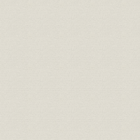
担保付社債 明治39年~昭和27年
公社債(公募分) 昭和28年度~53年度
4-3 公社債(国債を除く)登録状況(昭和17年~53年度)
5 外国業務
5-1 外債発行状況(明治35年10月~昭和53年10月)
5-2 海外債発行状況(昭和45年12月~53年8月)
5-3 当行外国為替取扱状況(昭和25年度~53年度)
5-4 当行海外出資状況(昭和32年11月~54年3月)
6 資本
6-1 資本金推移(明治35年3月~昭和53年2月)
6-2 授権資本推移(昭和26年11月~54年10月)