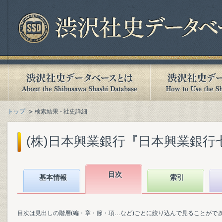
トップ
検索結果 - 社史詳細
(株)日本興業銀行『日本興業銀行七十五
目次
基本情報
索引
目次は見出しの階層(編・章・節・項…など)ごとに絞り込んで見ることがで