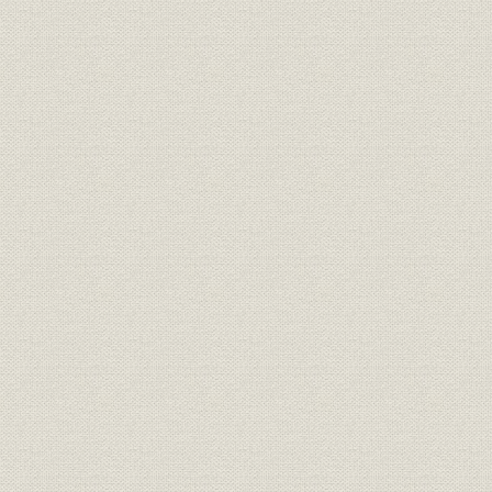
6-3 大株主推移(明治35年~昭和52年3月)
6-4 普通株式所有者推移(昭和28年3月~52年3月)
7 組織
7-1 従業員の状況(明治35年~昭和52年度)
7-2 役員写真および氏名一覧表(明治35年3月~昭和54年12月末)
7-3 昭和28年以降役員在任一覧図(昭和28年~54年6月末)
7-4 本店部・室名称一覧図(昭和20年1月~53年7月)
7-5 国内・海外支店、駐在員事務所、海外現地法人一覧図(昭和20年1
7-6 本店の課の推移(明治35年4月~昭和52年11月)
8 法令・定款
8-1 日本興業銀行法の沿革(明治33年3月~昭和25年3月)