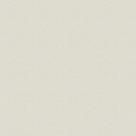
3-2 金融債銘柄別発行残高図(明治42年~昭和53年度)
3-3 金融債銘柄別発行残高比率図
全銘柄利割合計については大正4年~昭和52年度
利付・割引それぞれについては昭和27年度~52年度
3-4 興業債券発行条件の推移
利付債 明治35年10月~昭和52年3月
割引債 大正11年8月~昭和52年3月
当行外債 明治41年12月~昭和54年11月
4 証券業務
4-1 当行関係事業債業種別発行高(明治35年~昭和27年)
4-2 当行公社債受託引受状況