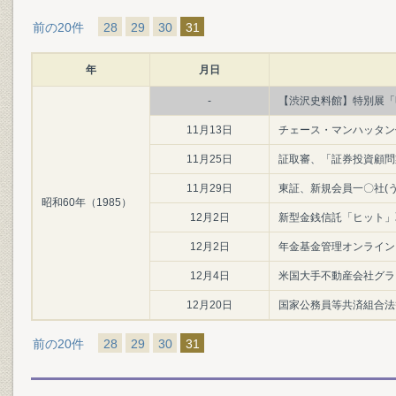
前の20件
28
29
30
31
年
月日
-
【渋沢史料館】特別展「
11月13日
チェース・マンハッタン
11月25日
証取審、「証券投資顧問
11月29日
東証、新規会員一〇社(
昭和60年（1985）
12月2日
新型金銭信託「ヒット」
12月2日
年金基金管理オンライン
12月4日
米国大手不動産会社グラ
12月20日
国家公務員等共済組合法
前の20件
28
29
30
31