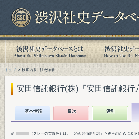
トップ
検索結果 - 社史詳細
安田信託銀行(株)『安田信託銀行六〇
基本情報
目次
索引
※
（グレーの背景色）は、「渋沢関係略年譜」を参考のために表示