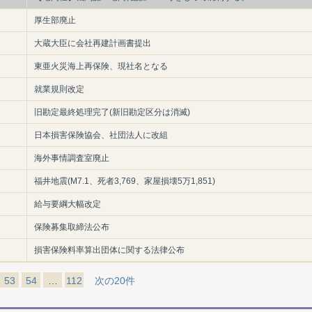
厚生部廃止
大蔵大臣に会社再建計画書提出
東亜火災海上再保険、現社名となる
就業規則改定
旧勘定最終処理完了(新旧勘定区分は消滅)
日本損害保険協会、社団法人に改組
海外事情調査室廃止
福井地震(M7.1、死者3,769、家屋損壊5万1,851)
給与要綱大幅改定
保険募集取締法公布
損害保険料率算出団体に関する法律公布
53
54
…
112
次の20件