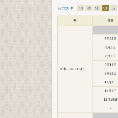
前の20件
48
49
50
51
52
年
月日
-
7月25日
8月1日
8月1日
9月14日
昭和22年（1947）
9月22日
11月1日
11月1日
12月18日
-
-