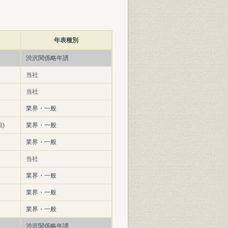
年表種別
渋沢関係略年譜
当社
当社
業界・一般
日)
業界・一般
業界・一般
当社
業界・一般
業界・一般
業界・一般
渋沢関係略年譜