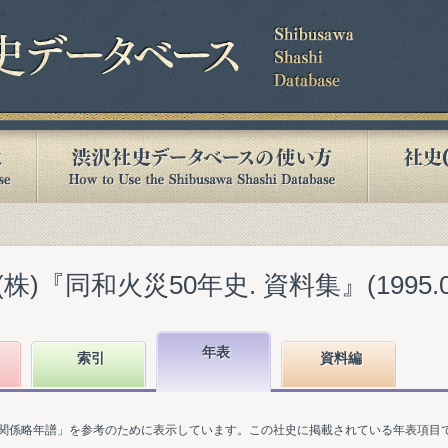
)『同和火災50年史. 資料集』(1995.0
年表
索引
資料編
関係略年譜」を参考のために表示しています。この社史に掲載されている年表項目