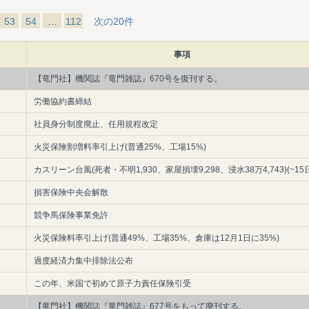
53
54
…
112
次の20件
事項
【竜門社】機関誌『竜門雑誌』670号を復刊する。
労働協約書締結
社員身分制度廃止、任用規程改定
火災保険割増料率引上げ(普通25%、工場15%)
カスリーン台風(死者・不明1,930、家屋損壊9,298、浸水38万4,743)(~15
損害保険中央会解散
競争馬保険事業免許
火災保険料率引上げ(普通49%、工場35%、倉庫は12月1日に35%)
過度経済力集中排除法公布
この年、米国で初めて原子力責任保険引受
【竜門社】機関誌『竜門雑誌』677号をもって廃刊する。