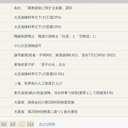
各社、「業務規制に関する覚書」調印
火災保険料率引下げ(工場10%)
火災保険料率引下げ(普通10%)
職級制度廃止、職員の資格を「社員」と「労務員」に
小口火災保険認可
諫早豪雨(死者・不明992、家屋損壊6,811、浸水7万2,565)(~28日)
東海村原子炉、「原子の火」点火
火災保険料率引下げ(普通10.3%)
ソ連、世界初の人工衛星打上げ
東京温泉(株)の利益保険、当社幹事で採契(業界として戦後第1号)
大蔵省、損保会社の第2回特別検査実施
大蔵省、第2回特別検査に基づく処分通告
62
63
…
112
次の20件