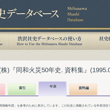
)『同和火災50年史. 資料集』(1995.0
年表
索引
資料編
関係略年譜」を参考のために表示しています。この社史に掲載されている年表項目