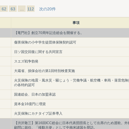
62
63
…
112
次の20件
事項
【竜門社】創立70周年記念総会を開催する。
傷害保険の小中学生徒団体保険契約認可
日ソ国交回復に関する共同宣言
スエズ戦争勃発
大蔵省、損保会社の第1回特別検査実施
火災保険の地震・風水災・騒じょう・労働争議・航空機・車両・落雷危険
の各特約認可
国連総会、日本の加盟承認
資本金16億円に増資
火災保険にカナタイプ証券導入
【渋沢敬三】第16回ICC総会に日本代表団団長として出席のため渡欧。外
顧問に就任、「移動大使」として中南米諸国を歴訪。