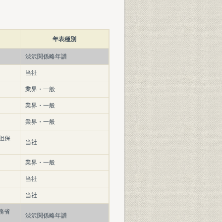
年表種別
渋沢関係略年譜
当社
業界・一般
業界・一般
業界・一般
担保
当社
業界・一般
当社
当社
務省
渋沢関係略年譜