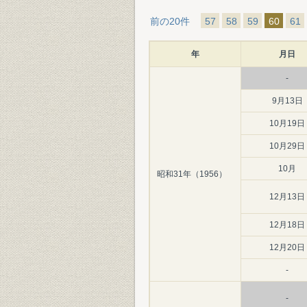
前の20件
57
58
59
60
61
年
月日
-
9月13日
10月19日
10月29日
10月
昭和31年（1956）
12月13日
12月18日
12月20日
-
-