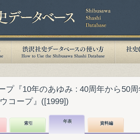
プ『10年のあゆみ : 40周年から50周年
ープ』([1999])
年表
索引
資料編