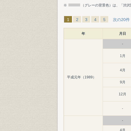
※
（グレーの背景色）は、「渋沢
1
2
3
4
5
次の20件
年
月日
-
1月
4月
平成元年（1989）
9月
12月
-
-
4月