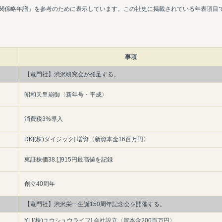
関係略年譜」を参考のために表示しています。この社史に掲載されている年表項目
事項
【竜門社】渋沢研究会が発足する。
昭和天皇崩御〈新年号・平成〉
消費税3%導入
DK[(株)ダイジック] 増資〈新資本金16百万円〉
東証株価38.[,]915円最高値を記録
創立40周年
【竜門社】渋沢栄一生誕150周年記念会を開催する。
YL[(株)ユウシュウライフ] 会社設立〈資本金200百万円〉