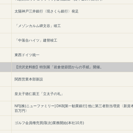
太陽神戸三井銀行〈現さくら銀行〉発足
「メゾンカルム碑文谷」竣工
「中落合ハイツ」建替竣工
東西ドイツ統一
【渋沢史料館】特別展「岩倉使節団からの手紙」開催。
関西営業本部新設
皇太子徳仁親王「立太子の礼」
NF[(株)ニューファミリー] DKB[第一勧業銀行] 他に第三者割当増資〈新資
百万円〉
ゴルフ会員権売買(取次)業務開始(本社10月)