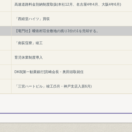
高速道路料金別納制度取扱(本社12月、名古屋4年4月、大阪4年6月)
「西経堂ハイツ」買収
【竜門社】曖依村荘全敷地の残り3分の1を売却する。
「南荻窪寮」竣工
育児休業制度導入
DKB[第一勧業銀行]宮崎会長・奥田頭取就任
「三宮ハートビル」竣工(5月・神戸支店入居6月)