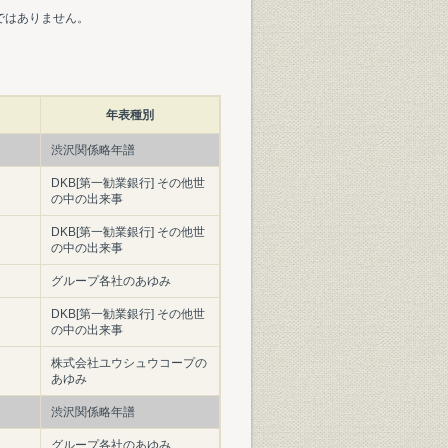
ではありません。
年表種別
渋沢関係略年譜
DKB[第一勧業銀行] その他世
の中の出来事
DKB[第一勧業銀行] その他世
の中の出来事
グループ各社のあゆみ
DKB[第一勧業銀行] その他世
の中の出来事
株式会社ユウシュウコープの
あゆみ
渋沢関係略年譜
グループ各社のあゆみ