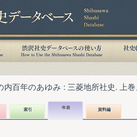
内百年のあゆみ : 三菱地所社史. 上巻』(1
年表
索引
資料編