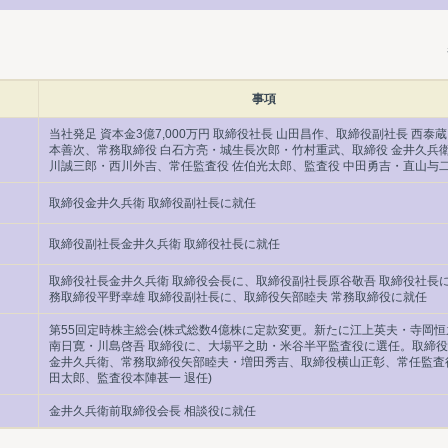
事項
当社発足 資本金3億7,000万円 取締役社長 山田昌作、取締役副社長 西泰
本善次、常務取締役 白石方亮・城生長次郎・竹村重武、取締役 金井久兵
川誠三郎・西川外吉、常任監査役 佐伯光太郎、監査役 中田勇吉・直山与
取締役金井久兵衛 取締役副社長に就任
取締役副社長金井久兵衛 取締役社長に就任
取締役社長金井久兵衛 取締役会長に、取締役副社長原谷敬吾 取締役社長
務取締役平野幸雄 取締役副社長に、取締役矢部睦夫 常務取締役に就任
第55回定時株主総会(株式総数4億株に定款変更。新たに江上英夫・寺岡恒
南日寛・川島啓吾 取締役に、大場平之助・米谷半平監査役に選任。取締
金井久兵衛、常務取締役矢部睦夫・増田秀吉、取締役横山正彰、常任監査
田太郎、監査役本陣甚一 退任)
金井久兵衛前取締役会長 相談役に就任