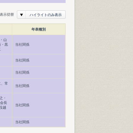
表示切替
ハイライトのみ表示
年表種別
蔵・山
衛・黒
当社関係
二
当社関係
当社関係
に、常
当社関係
之・
役会長
当社関係
役越
当社関係