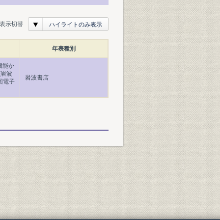
表示切替
ハイライトのみ表示
年表種別
機能か
(岩波
岩波書店
回電子