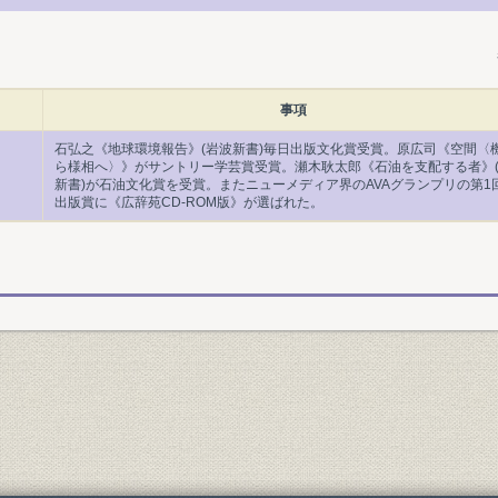
事項
石弘之《地球環境報告》(岩波新書)毎日出版文化賞受賞。原広司《空間〈
ら様相へ〉》がサントリー学芸賞受賞。瀬木耿太郎《石油を支配する者》
新書)が石油文化賞を受賞。またニューメディア界のAVAグランプリの第1
出版賞に《広辞苑CD-ROM版》が選ばれた。