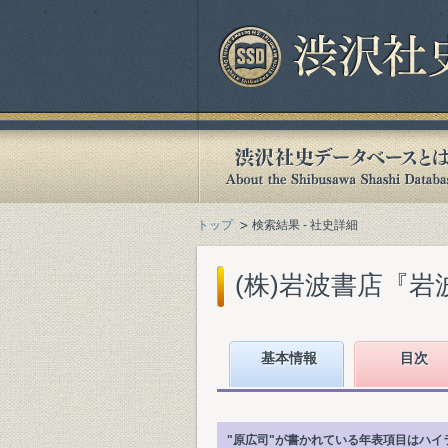
トップ
検索結果 - 社史詳細
(株)岩波書店『岩波
基本情報
目次
"原広司"が書かれている年表項目はハイ