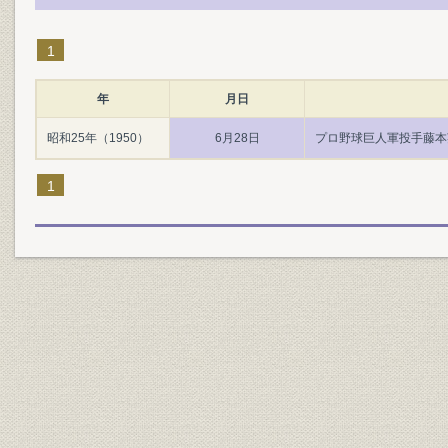
1
年
月日
昭和25年（1950）
6月28日
プロ野球巨人軍投手藤本
1