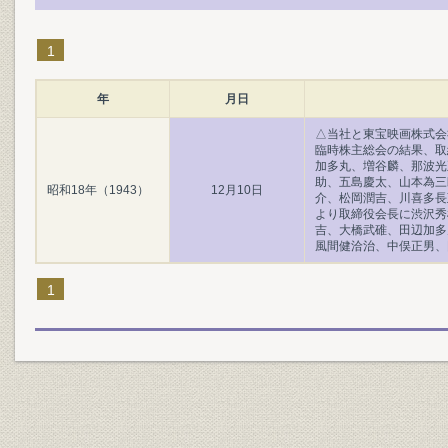
1
年
月日
△当社と東宝映画株式会
臨時株主総会の結果、取
加多丸、増谷麟、那波光
助、五島慶太、山本為三
昭和18年（1943）
12月10日
介、松岡潤吉、川喜多長
より取締役会長に渋沢秀
吉、大橋武碓、田辺加多
風間健洽治、中俣正男、
1