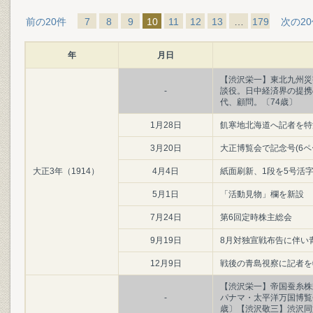
前の20件
7
8
9
10
11
12
13
…
179
次の2
年
月日
【渋沢栄一】東北九州災
-
談役。日中経済界の提携
代、顧問。〔74歳〕
1月28日
飢寒地北海道へ記者を特
3月20日
大正博覧会で記念号(6ペ
大正3年（1914）
4月4日
紙面刷新、1段を5号活字
5月1日
「活動見物」欄を新設
7月24日
第6回定時株主総会
9月19日
8月対独宣戦布告に伴い
12月9日
戦後の青島視察に記者を
【渋沢栄一】帝国蚕糸株
-
パナマ・太平洋万国博覧
歳〕【渋沢敬三】渋沢同