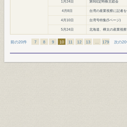
1月24日
第9回定時株主総会
4月8日
台湾の産業視察に記者を
4月10日
台湾号特集(5ページ)
5月24日
北海道、樺太の産業視察
前の20件
7
8
9
10
11
12
13
…
179
次の2