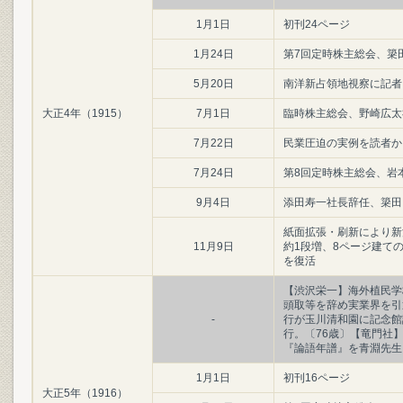
1月1日
初刊24ページ
1月24日
第7回定時株主総会、簗田
5月20日
南洋新占領地視察に記者
大正4年（1915）
7月1日
臨時株主総会、野崎広太
7月22日
民業圧迫の実例を読者か
7月24日
第8回定時株主総会、岩
9月4日
添田寿一社長辞任、簗田
紙面拡張・刷新により新活
11月9日
約1段増、8ページ建て
を復活
【渋沢栄一】海外植民学
頭取等を辞め実業界を引
-
行が玉川清和園に記念館
行。〔76歳〕【竜門社
『論語年譜』を青淵先生
1月1日
初刊16ページ
大正5年（1916）