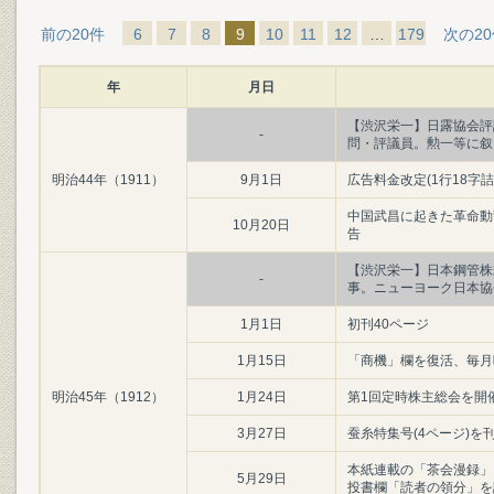
前の20件
6
7
8
9
10
11
12
…
179
次の2
年
月日
【渋沢栄一】日露協会評
-
問・評議員。勲一等に叙
明治44年（1911）
9月1日
広告料金改定(1行18字詰
中国武昌に起きた革命動
10月20日
告
【渋沢栄一】日本鋼管株
-
事。ニューヨーク日本協
1月1日
初刊40ページ
1月15日
「商機」欄を復活、毎月
明治45年（1912）
1月24日
第1回定時株主総会を開
3月27日
蚕糸特集号(4ページ)を
本紙連載の「茶会漫録」
5月29日
投書欄「読者の領分」を