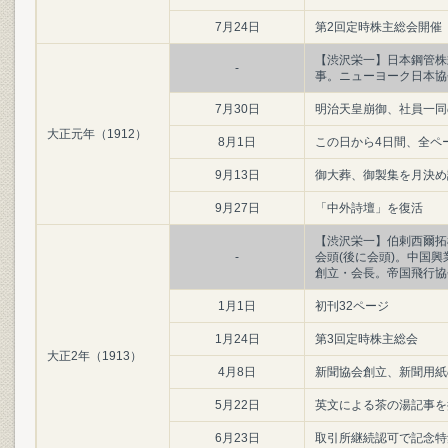
7月24日
第2回定時株主総会開催
【渋沢栄一】日本鋼管株
-
事。ニューヨーク日本協
7月30日
明治天皇崩御、社員一同
大正元年（1912）
8月1日
この日から4日間、全ペ
9月13日
御大葬、御製集を月決め
9月27日
「中外詩壇」を復活
【渋沢栄一】伯剌西爾拓
-
会頭(後に会頭)。中国
創立・会長。帝国飛行協
1月1日
初刊32ページ
1月24日
第3回定時株主総会
大正2年（1913）
4月8日
新聞協会創立、新聞用紙
5月22日
英文による茶の湯記事を
6月23日
取引所継続認可で記念特集