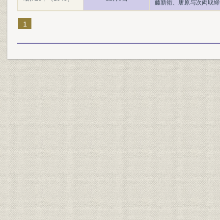
藤新衛、唐原与次両取締
1