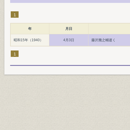
1
年
月日
昭和15年（1940）
4月3日
藤沢幾之輔逝く
1