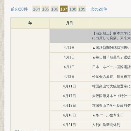
前の20件
184
185
186
187
188
189
次の20件
年
月日
【渋沢敬三】熊本大学に
-
に出席して発病、東京大
4月1日
▲国鉄新聞雑誌特別扱い
4月1日
▲毎日機「暁星号」選披
4月1日
日本、ネパール国際電話
4月2日
松葉会の暴徒、毎日東京
4月11日
韓国高山で大統領選拳に
4月17日
大阪国際見本市で時計一
4月18日
京城釜山で学生反政府デ
4月18日
▲ネパール皇帝来日
4月21日
夕刊山陰新聞休刊