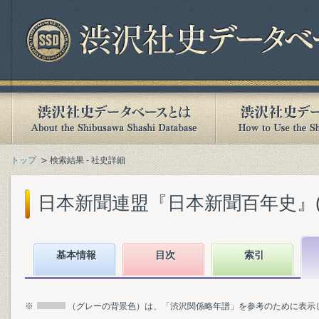
トップ
検索結果 - 社史詳細
日本新聞連盟『日本新聞百年史』(19
基本情報
目次
索引
※
（グレーの背景色）は、「渋沢関係略年譜」を参考のために表示