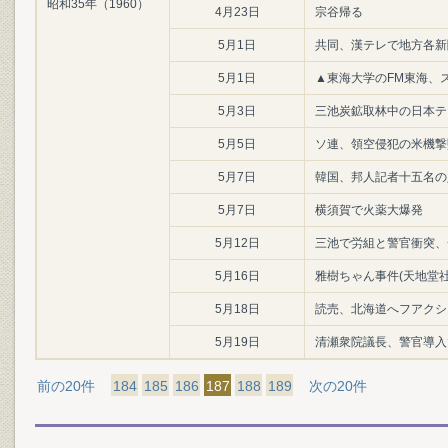
昭和35年（1960）
4月23日
宗谷帰る
5月1日
共同、漢テレで地方各新
5月1日
▲東海大学のFM東海、
5月3日
三池炭鉱取林中の日本テ
5月5日
ソ連、領空侵犯の米機撃
5月7日
韓国、邦人記者十五名の
5月7日
横須賀で火薬大爆発
5月12日
三池で労組と警官衝突、
5月16日
雅樹ちゃん事件(天地堂
5月18日
読売、北海道へフアクシ
5月19日
清瀬衆院議長、警官導入
前の20件
184
185
186
187
188
189
次の20件