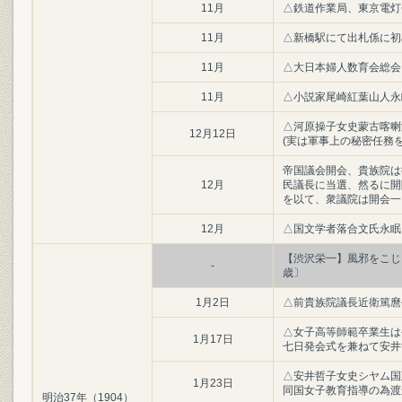
11月
△鉄道作業局、東京電灯
11月
△新橋駅にて出札係に初
11月
△大日本婦人数育会総会
11月
△小説家尾崎紅葉山人永
△河原操子女史蒙古喀喇
12月12日
(実は軍事上の秘密任務
帝国議会開会、貴族院は
12月
民議長に当選、然るに開
を以て、衆議院は開会一
12月
△国文学者落合文氏永眠
【渋沢栄一】風邪をこじ
-
歳〕
1月2日
△前貴族院議長近衛篤麿
△女子高等師範卒業生は
1月17日
七日発会式を兼ねて安井
△安井哲子女史シヤム国
1月23日
同国女子教育指導の為渡航
明治37年（1904）