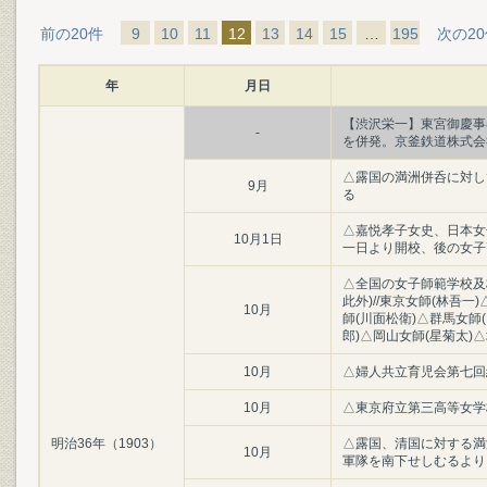
前の20件
9
10
11
12
13
14
15
…
195
次の2
年
月日
【渋沢栄一】東宮御慶事
-
を併発。京釜鉄道株式会
△露国の満洲併呑に対し
9月
る
△嘉悦孝子女史、日本女
10月1日
一日より開校、後の女子
△全国の女子師範学校及
此外)//東京女師(林吾一
10月
師(川面松衛)△群馬女師
郎)△岡山女師(星菊太)△
10月
△婦人共立育児会第七回
10月
△東京府立第三高等女学
明治36年（1903）
△露国、清国に対する満
10月
軍隊を南下せしむるより