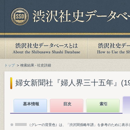
トップ
検索結果 - 社史詳細
婦女新聞社『婦人界三十五年』(1935
基本情報
目次
索引
※
（グレーの背景色）は、「渋沢関係略年譜」を参考のために表示