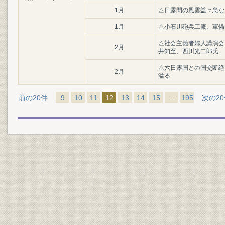
1月
△日露間の風雲益々急な
1月
△小石川砲兵工廠、軍備
△社会主義者婦人講演会
2月
井知至、西川光二郎氏
△六日露国との国交断絶
2月
溢る
前の20件
9
10
11
12
13
14
15
…
195
次の2