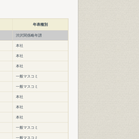
年表種別
渋沢関係略年譜
本社
本社
本社
一般マスコミ
一般マスコミ
本社
本社
本社
一般マスコミ
一般マスコミ