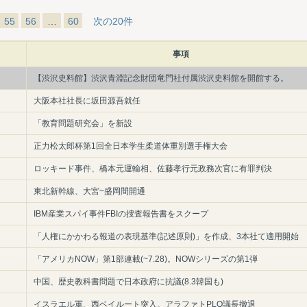
55
56
…
60
次の20件
事項
【渋沢史料館】渋沢青淵記念財団竜門社付属渋沢史料館を開館する。
大阪本社社長に坂田源吾就任
「教育問題研究会」を新設
正力松太郎杯第1回全日本学生柔道体重別選手権大会
ロッキード事件、橋本元運輸相、佐藤孝行元政務次官に有罪判決
東北新幹線、大宮~盛岡間開通
IBM産業スパイ事件FBIの捜査報告書をスクープ
「人権にかかわる報道の表現基準(記述原則)」を作成、3本社て適用開始
「アメリカNOW」第1部連載(~7.28)。NOWシリーズの第1弾
中国、歴史教科書問題で日本政府に抗議(8.3韓国も)
イスラエル軍、西ベイルート突入。アラファトPLO議長撤退