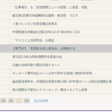
「記事索引」を「読売新聞ニュース総覧」に改題、市販
復活第1回東日本縦断駅伝(盛岡・東京間、~11.7)
ソ連ブレジネフ共産党書記長死去
中曽根康弘内閣成立(第2次58.12.27.第3次61.7.22)
「マスコミと法研究会」を新設
【竜門社】「青淵翁を偲ぶ座談会」を開催する。
第1回正力松太郎杯国際学生柔道大会
川越の光村印刷で委託印刷スタート
ロッキード事件丸紅ルート公判で田中元首相に懲役5年求刑
論説委員湊和夫、外報部次長新井康三郎に82年度ホーン上田記念国際記者
初の国際女子駅伝レナウンカップ。横浜スタジアム発着
55
56
…
60
次の20件