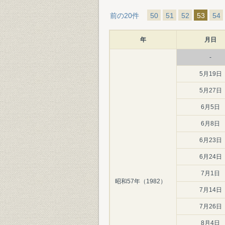
前の20件
50
51
52
53
54
年
月日
-
5月19日
5月27日
6月5日
6月8日
6月23日
6月24日
7月1日
昭和57年（1982）
7月14日
7月26日
8月4日