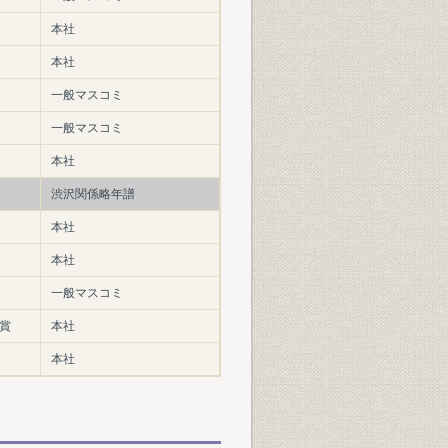
本社
本社
一般マスコミ
一般マスコミ
本社
渋沢関係略年譜
本社
本社
一般マスコミ
賞
本社
本社