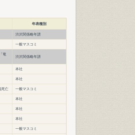
年表種別
渋沢関係略年譜
一般マスコミ
「竜
渋沢関係略年譜
本社
本社
員死亡
一般マスコミ
本社
本社
本社
一般マスコミ