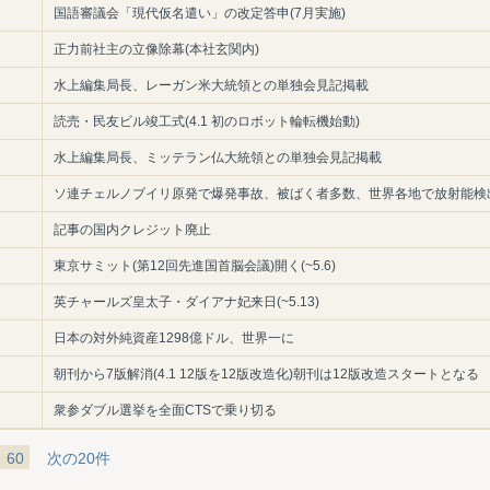
国語審議会「現代仮名遣い」の改定答申(7月実施)
正力前社主の立像除幕(本社玄関内)
水上編集局長、レーガン米大統領との単独会見記掲載
読売・民友ビル竣工式(4.1 初のロボット輪転機始動)
水上編集局長、ミッテラン仏大統領との単独会見記掲載
ソ連チェルノブイリ原発で爆発事故、被ばく者多数、世界各地で放射能検
記事の国内クレジット廃止
東京サミット(第12回先進国首脳会議)開く(~5.6)
英チャールズ皇太子・ダイアナ妃来日(~5.13)
日本の対外純資産1298億ドル、世界一に
朝刊から7版解消(4.1 12版を12版改造化)朝刊は12版改造スタートとなる
衆参ダブル選挙を全面CTSで乗り切る
60
次の20件