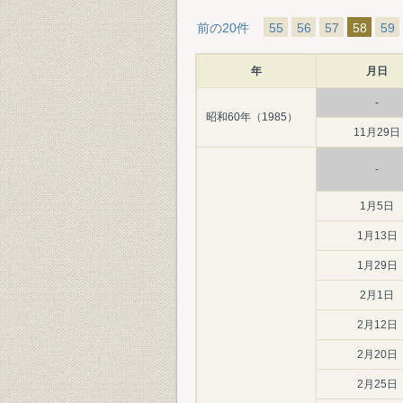
前の20件
55
56
57
58
59
年
月日
-
昭和60年（1985）
11月29日
-
1月5日
1月13日
1月29日
2月1日
2月12日
2月20日
2月25日