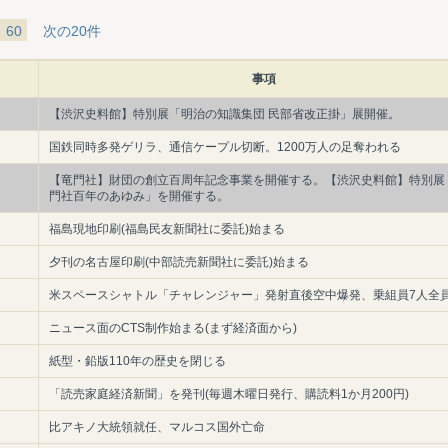
60
次の20件
事項
【渋沢史料館】特別展「明治の知識集団 民部省改正掛」展開催。
国鉄同時多発ゲリラ、通信ケープル切断。1200万人の足奪われる
【竜門社】財団の創立百周年記念事業を開催する。【渋沢史料館】特別展
門社百年のあゆみ」を開催する。
福島現地印刷(福島民友新聞社に委託)始まる
夕刊の名古屋印刷(中部読売新聞社に委託)始まる
米スペースシャトル「チャレンジャー」発射直後空中爆発、乗組員7人全
ニュース面のCTS制作始まる(まず経済面から)
紙型・鉛版110年の歴史を閉じる
「読売家庭経済新聞」を発刊(毎週木曜日発行、購読料1か月200円)
比アキノ大統領就任、マルコス国外亡命