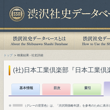
トップ
検索結果 - 社史詳細
(社)日本工業倶楽部『日本工業倶楽部
基本情報
目次
索引
※
（グレーの背景色）は、「渋沢関係略年譜」を参考のために表示