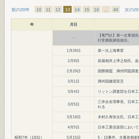
前の20件
10
11
12
13
14
15
16
…
40
次の2
年
月日
【竜門社】第一次青淵先
-
行常務取締役就任。
1月28日
第一次上海事変
2月9日
前蔵相井上準之助氏、血
2月29日
国際聯盟、満州問題調査
3月1日
満州国建国宣言
3月4日
リットン調査団を日本工
三井合名理事長、日本工
3月5日
れる
3月19日
木村久寿弥太氏、日本工
4月5日
日本工業倶楽部において
昭和7年（1932）
5月15日
5・15事件、犬養首相