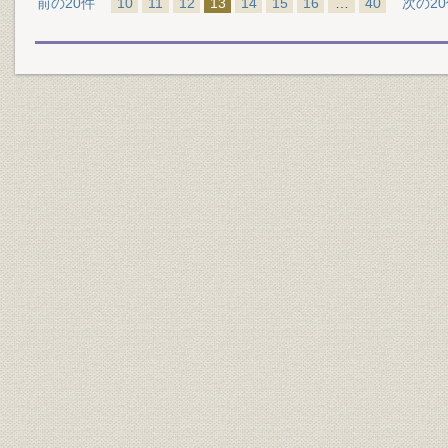
前の20件
10
11
12
13
14
15
16
…
40
次の2