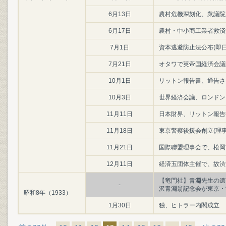
6月13日
農村危機深刻化、衆議院
6月17日
農村・中小商工業者救済
7月1日
資本逃避防止法公布(即日
7月21日
オタワで英帝国経済会議
10月1日
リットン報告書、通告さ
10月3日
世界経済会議、ロンドン
11月11日
日本財界、リットン報告
11月18日
東京警察後援会創立(理事
11月21日
国際聯盟理事会で、松岡
12月11日
経済五団体主催で、故渋
【竜門社】青淵先生の遺
-
沢青淵翁記念会が東京・
昭和8年（1933）
1月30日
独、ヒトラー内閣成立