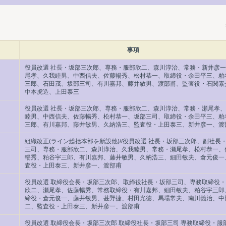
事項
役員改選 社長・坂部三次郎、専務・服部欣二、森川淳治、常務・新井彦
尾孝、久我睦男、中西信夫、佐藤暢秀、松村恭一、取締役・余田平三、粕
三郎、石田茂、坂部三司、有川嘉邦、藤井敏男、渡部甫、監査役・石関素
中本虎造、上田泰三
役員改選 社長・坂部三次郎、専務・服部欣二、森川淳治、常務・瀬尾孝
睦男、中西信夫、佐藤暢秀、松村恭一、坂部三司、取締役・余田平三、粕
三郎、有川嘉邦、藤井敏男、久納浩三、監査役・上田泰三、新井彦一、渡
組織改正(ライン総括本部を新設他)//役員改選 社長・坂部三次郎、副社長
三司、専務・服部欣二、森川淳治、久我睦男、常務・瀬尾孝、松村恭一、
暢秀、粕谷宇三郎、有川嘉邦、藤井敏男、久納浩三、細田敏夫、倉元俊一
査役・上田泰三、新井彦一、渡部甫
役員改選 取締役会長・坂部三次郎、取締役社長・坂部三司、専務取締役
欣二、瀬尾孝、佐藤暢秀、常務取締役・有川嘉邦、細田敏夫、粕谷宇三郎
締役・倉元俊一、藤井敏男、甚野捷、村田光徳、馬場常夫、南川義治、中
二、監査役・上田泰三、新井彦一、渡部甫
役員改選 取締役会長・坂部三次郎 取締役社長・坂部三司 専務取締役・服