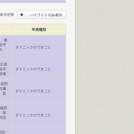
表示切替
ハイライトのみ表示
年表種別
一、瀬
谷宇
ダイニックのできごと
介、
、久我
谷宇
ダイニックのできごと
部甫
・坂部
佐藤
ダイニックのできごと
、監
・服部
、取
ダイニックのできごと
田圭
部欣