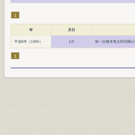
1
年
月日
平成8年（1996）
1月
第一次橋本竜太郎内閣が
1