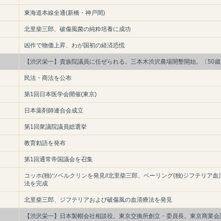
東海道本線全通(新橋・神戸間)
北里柴三郎、破傷風菌の純粋培養に成功
凶作で物価上昇、わが国初の経済恐慌
【渋沢栄一】貴族院議員に任ぜられる。三本木渋沢農場開墾開始。〔50歳
民法・商法を公布
第1回日本医学会開催(東京)
日本薬剤師連合会成立
第1回衆議院議員総選挙
教育勅語を発布
第1回通常帝国議会を召集
コッホ(独)ツベルクリンを発見//北里柴三郎、ベーリング(独)ジフテリア血
法を完成
北里柴三郎、ジフテリアおよび破傷風の血清療法を発見
【渋沢栄一】日本製帽会社相談役。東京交換所創立・委員長。東京商業会