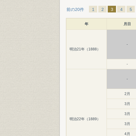
前の20件
1
2
3
4
5
年
月日
-
明治21年（1888）
-
-
2月
3月
3月
明治22年（1889）
3月
4月