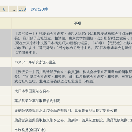
6
…
139
次の20件
事項
【渋沢栄一】札幌麦酒会社創立・発起人総代(後に札幌麦酒株式会社取締
長)。品川硝子会社設立、相談役。東京女学館開校・会計監督(後に館長)。
(現在の東京都中央区日本橋兜町)の新邸に転居。〔48歳〕【竜門社】出版
の改正により『竜門雑誌』1号を改めて発行する。第1回秋季総集会を曖依
にて開催する。
パスツール研究所(仏)設立
【渋沢栄一】石川島造船所創立・委員(後に株式会社東京石川島造船所取
長)。門司築港会社創立・相談役。田川採炭株式会社創立・相談役。三重
式会社相談役。北海道炭礦鉄道会社常議員〔49歳〕
大日本帝国憲法を発布
薬品営業並薬品取扱規則制定
薬剤師試験規則および薬品巡視規則、毒薬劇薬品目指定制を公布
薬品営業並薬品取扱規則を公布、薬剤師・薬局制度創設、薬品取扱規則は
市制発足(全国31市)