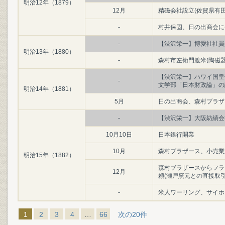
明治12年（1879）
12月
精磁会社設立(佐賀県有田
-
村井保固、日の出商会に
-
【渋沢栄一】博愛社社員
明治13年（1880）
-
森村市左衛門渡米(陶磁
【渋沢栄一】ハワイ国皇
-
文学部「日本財政論」の
明治14年（1881）
5月
日の出商会、森村ブラザ
-
【渋沢栄一】大阪紡績会
10月10日
日本銀行開業
10月
森村ブラザース、小売業
明治15年（1882）
森村ブラザースからフラ
12月
頼(瀬戸窯元との直接取引
-
米人ワーリング、サイホ
1
2
3
4
…
66
次の20件