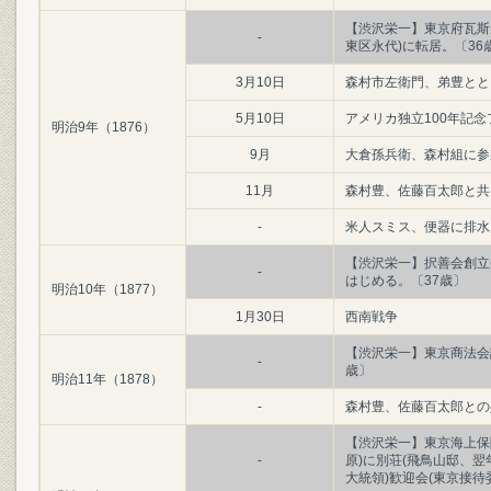
【渋沢栄一】東京府瓦斯
-
東区永代)に転居。〔36
3月10日
森村市左衛門、弟豊とと
5月10日
アメリカ独立100年記念
明治9年（1876）
9月
大倉孫兵衛、森村組に参
11月
森村豊、佐藤百太郎と共
-
米人スミス、便器に排水
【渋沢栄一】択善会創立
-
はじめる。〔37歳〕
明治10年（1877）
1月30日
西南戦争
【渋沢栄一】東京商法会
-
歳〕
明治11年（1878）
-
森村豊、佐藤百太郎との
【渋沢栄一】東京海上保
-
原)に別荘(飛鳥山邸、
大統領)歓迎会(東京接待