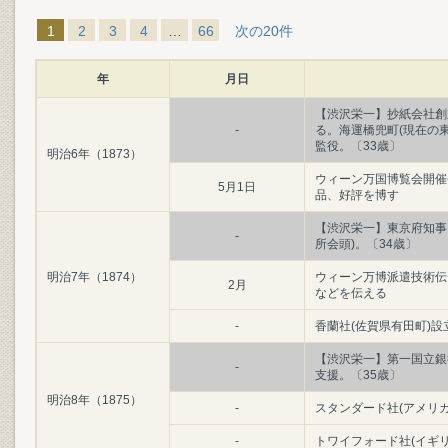
1
2
3
4
…
66
次の20件
年
月日
【渋沢栄一】抄紙会社創
-
る。海運橋兜町(現在の
監役。〔33歳〕
明治6年（1873）
ウィーン万国博覧会開催(
5月1日
品、好評を博す
【渋沢栄一】東京府知事
-
所会頭)。〔34歳〕
明治7年（1874）
ウィーン万博派遣技術伝
2月
などを伝える
-
香蘭社(佐賀県有田町)設
【渋沢栄一】第一国立銀
-
支援。〔35歳〕
明治8年（1875）
-
スタンダード社(アメリカ
-
トワイフォード社(イギ