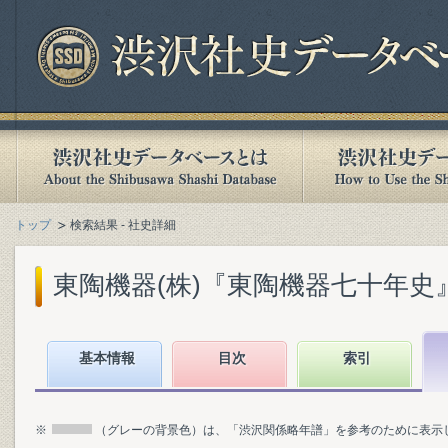
トップ
検索結果 - 社史詳細
東陶機器(株)『東陶機器七十年史』(1
基本情報
目次
索引
※
（グレーの背景色）は、「渋沢関係略年譜」を参考のために表示