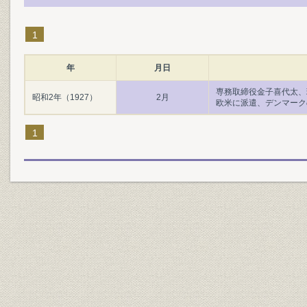
1
年
月日
専務取締役金子喜代太、
昭和2年（1927）
2月
欧米に派遣、デンマークの
1