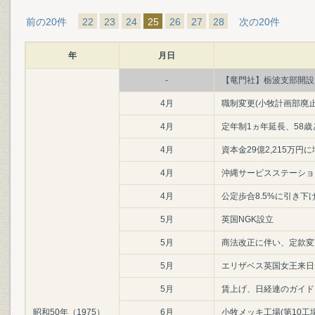
前の20件
22
23
24
25
26
27
28
次の20件
年
月日
-
【竜門社】栃波支部開設
4月
職制変更(小牧計画部廃
4月
定年制1ヵ年延長、58歳
4月
資本金29億2,215万円
4月
沖縄サービスステーショ
4月
公定歩合8.5%に引き下
5月
英国NGK設立
5月
商法改正に伴い、定款変
5月
エリザベス英国女王来日
5月
賃上げ、日経連のガイド
昭和50年（1975）
6月
小牧メッキ工場(第10工