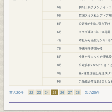
6月
切削工具チタンナイトラ
6月
英国スミス社とアドア用
6月
公定歩合8%に引き下げ
6月
スエズ運河8年ぶり再開
7月
本社から温度センサF部
7月
沖縄海洋博開かる
8月
小牧セラミック合理化委
8月
公定歩合7.5%に引き下
9月
第7種無災害記録達成(1
9月
労働組合専従員3名とな
前の20件
22
23
24
25
26
27
28
次の20件