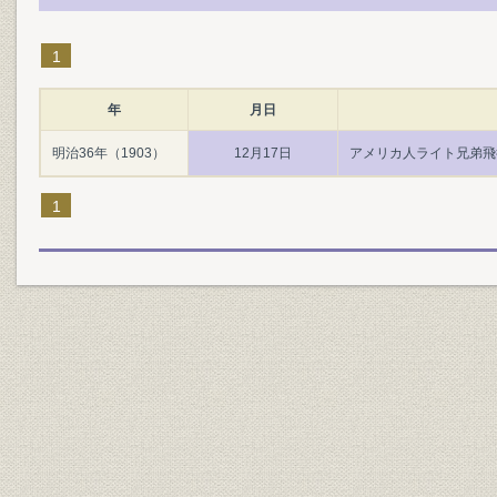
1
年
月日
明治36年（1903）
12月17日
アメリカ人ライト兄弟飛
1