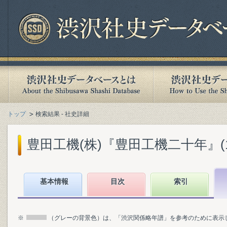
トップ
検索結果 - 社史詳細
豊田工機(株)『豊田工機二十年』(196
基本情報
目次
索引
※
（グレーの背景色）は、「渋沢関係略年譜」を参考のために表示