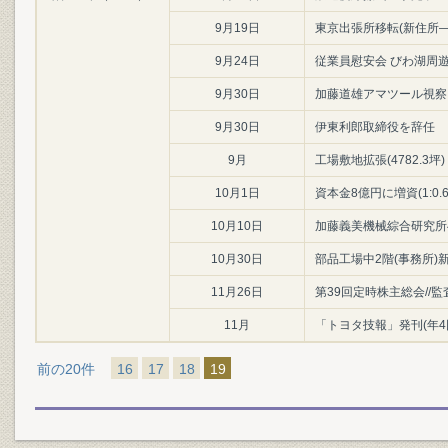
9月19日
東京出張所移転(新住所―
9月24日
従業員慰安会 びわ湖周遊
9月30日
加藤道雄アマツール視察団
9月30日
伊東利郎取締役を辞任
9月
工場敷地拡張(4782.3坪)
10月1日
資本金8億円に増資(1:0
10月10日
加藤義美機械綜合研究所へ
10月30日
部品工場中2階(事務所)新設
11月26日
第39回定時株主総会/
11月
「トヨタ技報」発刊(年4
前の20件
16
17
18
19