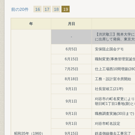
前の20件
16
17
18
19
年
月日
【渋沢敬三】熊本大学に
-
に出席して発病、東京大
6月5日
安保阻止国会デモ
6月15日
職制変更(事務管理室誕
7月25日
仕上工場西10間増築(280
8月18日
工務・設計室冷房開始
9月1日
社長室竣工(21坪)
刈谷市の町名変更により
9月1日
朝日町1丁目1番地(新)
9月1日
職務調査実施(30日まで)
9月1日
刈谷市町名設定
昭和35年（1960）
9月15日
鉄道側線撤去工事完了