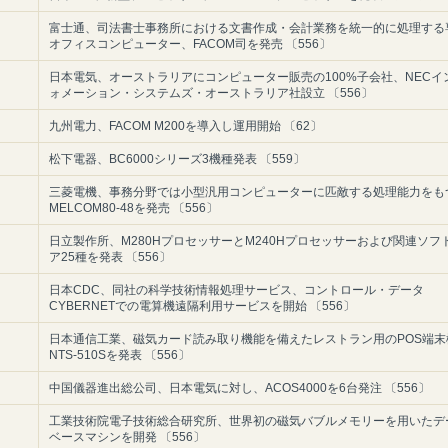
富士通、司法書士事務所における文書作成・会計業務を統一的に処理する
オフィスコンピューター、FACOM司を発売 〔556〕
日本電気、オーストラリアにコンピューター販売の100%子会社、NECイ
ォメーション・システムズ・オーストラリア社設立 〔556〕
九州電力、FACOM M200を導入し運用開始 〔62〕
松下電器、BC6000シリーズ3機種発表 〔559〕
三菱電機、事務分野では小型汎用コンピューターに匹敵する処理能力をも
MELCOM80‐48を発売 〔556〕
日立製作所、M280HプロセッサーとM240Hプロセッサーおよび関連ソフ
ア25種を発表 〔556〕
日本CDC、同社の科学技術情報処理サービス、コントロール・データ
CYBERNETでの電算機遠隔利用サービスを開始 〔556〕
日本通信工業、磁気カード読み取り機能を備えたレストラン用のPOS端末
NTS‐510Sを発表 〔556〕
中国儀器進出総公司、日本電気に対し、ACOS4000を6台発注 〔556〕
工業技術院電子技術総合研究所、世界初の磁気バブルメモリーを用いたデ
ベースマシンを開発 〔556〕