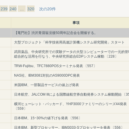
239
240
…
320
次の20件
事項
【竜門社】渋沢青淵翁没後50周年記念会を開催する。
大型プロジェクト「科学技術用高速計算機システム研究開発」スタート
武田薬品、中央研究所での実験データの大型コンピューターでの一元的管
総合的な活用を行なう、中央研究所総合EDPシステム稼動 〔228〕
TRW‐Fujitsu、TFC7880POSターミナル発表 〔557〕
NAS社、IBM3081対抗のAS9000DPC発表
米国IBM、一部製品サービスの値上げ発表
日本航空、JALCOM IIIによる国際線航空券自動発券システム稼動開始 〔3
横河ヒューレット・パッカード、YHP3000ファミリーのシリーズ44発表
〔559〕
日本IBM、15~30%の値下げを発表 〔556〕
日本IBM、新型プロセッサー、IBM3033‐Sプロセッサーを発表 〔556〕