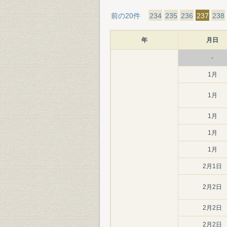
前の20件
234
235
236
237
238
年
月日
-
1月
1月
1月
1月
1月
2月1日
2月2日
2月2日
2月2日