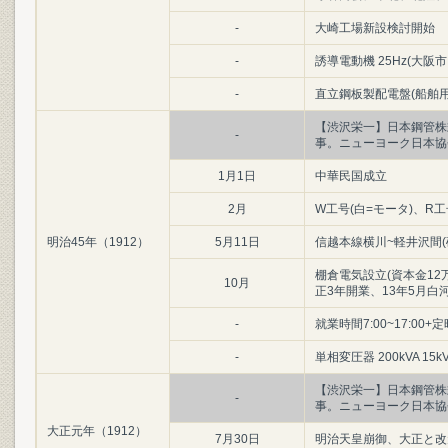
-
大崎工場新設検討開始
-
誘導電動機 25Hz(大阪
-
直立鋼板製配電盤(船舶用
【渋沢栄一】日本鋼管株
-
事。ニューヨーク日本協
1月1日
中華民国成立
2月
W工号(白=モータ)、R工
明治45年（1912）
5月11日
信越本線横川~軽井沢間
棚倉電気設立(資本金1
10月
正3年開業、13年5月白
-
就業時間7:00~17:00+
-
単相変圧器 200kVA 15
【渋沢栄一】日本鋼管株
-
事。ニューヨーク日本協
大正元年（1912）
7月30日
明治天皇崩御、大正と改