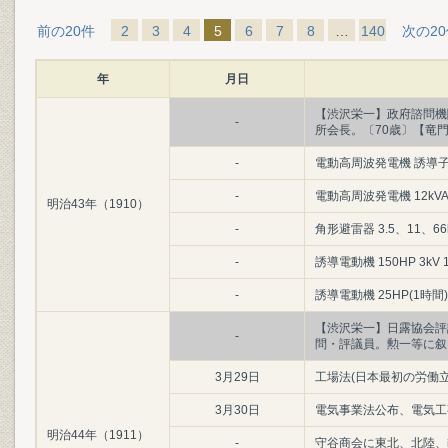
前の20件
2
3
4
5
6
7
8
…
140
次の2
年
月日
【渋沢栄一】政府諮問機
-
所会長。〔70歳〕【竜
-
電動高周波発電機 誘導子形 4
-
電動高周波発電機 12kVA 1
明治43年（1910）
-
角形避雷器 3.5、11、6
-
誘導電動機 150HP 3kV
-
誘導電動機 25HP(1時間
【渋沢栄一】日露協会評
-
問・評議員。勲一等に叙
3月29日
工場法(日本最初の労働立
3月30日
電気事業法公布、電気工事
明治44年（1911）
-
守谷商会に東北、北陸、