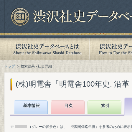
トップ
検索結果 - 社史詳細
(株)明電舎『明電舎100年史. 沿革・
基本情報
目次
索引
※
（グレーの背景色）は、「渋沢関係略年譜」を参考のために表示