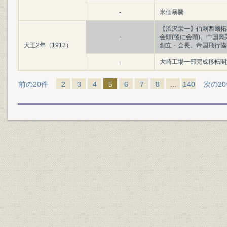
-
米価暴騰
【渋沢栄一】伯剌西爾拓
-
会頭(後に会頭)。中国
大正2年（1913）
創立・会長。帝国飛行協
-
大崎工場一部完成移転開始
前の20件
2
3
4
5
6
7
8
…
140
次の2