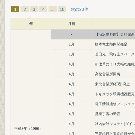
1
2
3
4
…
18
次の20件
年
月日
-
【渋沢史料館】史料館新
1月
橋本竜太郎内閣発足
1月
若田光一飛行士スペース
4月
新改革により大幅な組織
4月
高松営業所開所
4月
東北営業所(石巻)廃止
4月
トキメック環境機器販売
4月
電子情報通信プロジェク
4月
営業手当の新設
4月
社内会計システム(ダイ
平成8年（1996）
4月
三菱銀行と東京銀行が合