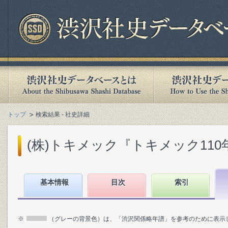
トップ
検索結果 - 社史詳細
(株)トキメック『トキメック110年小
基本情報
目次
索引
※
（グレーの背景色）は、「渋沢関係略年譜」を参考のために表示