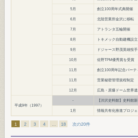
5月
創立100周年式典開催
6月
北陸営業所金沢に移転
7月
アトランタ五輪開催
8月
トキメック自動建機設立
9月
ドジャース野茂英雄投手
10月
佐野TPM優秀賞を受賞
11月
創立100周年記念パーテ
11月
営業秘密管理規程制定
12月
広島・原爆ドーム世界遺
-
【渋沢史料館】史料館新
平成9年（1997）
1月
情報共有化推進プロジェ
1
2
3
4
…
18
次の20件