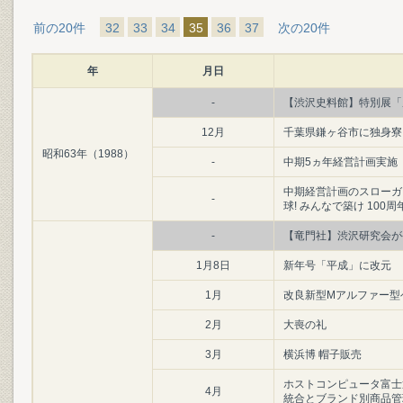
前の20件
32
33
34
35
36
37
次の20件
年
月日
-
【渋沢史料館】特別展「
12月
千葉県鎌ヶ谷市に独身寮
昭和63年（1988）
-
中期5ヵ年経営計画実施
中期経営計画のスローガン
-
球! みんなで築け 100周
-
【竜門社】渋沢研究会が
1月8日
新年号「平成」に改元
1月
改良新型Mアルファー型
2月
大喪の礼
3月
横浜博 帽子販売
ホストコンピュータ富士通
4月
統合とブランド別商品管