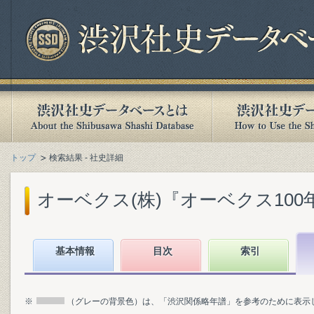
トップ
検索結果 - 社史詳細
オーベクス(株)『オーベクス100年史』
基本情報
目次
索引
※
（グレーの背景色）は、「渋沢関係略年譜」を参考のために表示