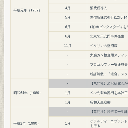
4月
消費税導入
平成元年（1989）
5月
無償新株式発行(1対0.14
6月
(有)ホビックスタディを
6月
北京で天安門事件発生
11月
ベルリンの壁崩壊
-
大腸ガン検査用スティッ
-
プロゴルファー安達典夫
-
総評解散・「連合」スタ
-
【竜門社】渋沢研究会が
昭和64年（1989）
1月
ペン先製造部門を本社工
1月
昭和天皇崩御
-
【竜門社】渋沢栄一生誕
ゲラルディーニブランド
平成2年（1990）
1月
を得る