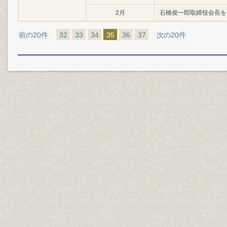
2月
石橋俊一郎取締役会長を
前の20件
32
33
34
35
36
37
次の20件