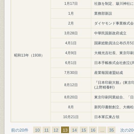
1月17日
社旗を制定、簸川神社に
1月
業務部新設
2月
ダイヤモンド事業株式会
3月28日
中華民国新政府成立
4月1日
国家総動員法公布(5月5
4月9日
大橋光吉社長、東京印刷
昭和13年（1938）
6月1日
日本手帳株式会社創立(
7月30日
産業報国連盟結成
『日本印刷大観』(東京印
8月12日
(上野精養軒)
8月20日
東京印刷同業組合、「日
8月
新民印書館創立、大橋松
10月21日
日本軍広東占領
前の20件
10
11
12
13
14
15
16
…
35
次の2