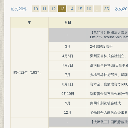
前の20件
10
11
12
13
14
15
16
…
35
次の2
年
月日
【竜門社】財団法人渋沢青淵翁記
-
Life of Viscount Sh
3月
2号館建設着手
4月6日
満州図書株式会社創立、
7月7日
蘆溝橋事件勃発(日華事変
昭和12年（1937）
7月
大橋芳雄技術部長、帰朝
8月1日
資本金、倍額増資で600
9月10日
臨時資金調整法公布(一部
9月
共同印刷銃後会結成
12月
労働組合の解散命令出る
-
【渋沢敬三】国民貯蓄奨