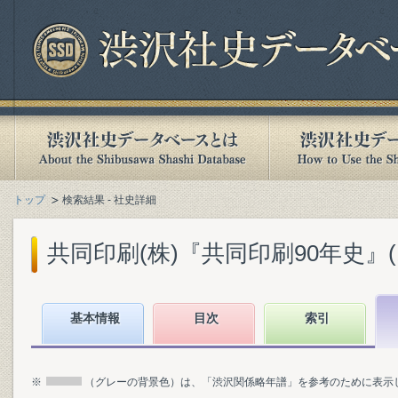
トップ
検索結果 - 社史詳細
共同印刷(株)『共同印刷90年史』(19
基本情報
目次
索引
※
（グレーの背景色）は、「渋沢関係略年譜」を参考のために表示