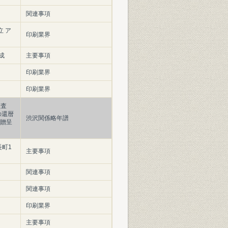
関連事項
立 ア
印刷業界
成
主要事項
印刷業界
印刷業界
監査
の還暦
渋沢関係略年譜
に贈呈
長町1
主要事項
関連事項
関連事項
印刷業界
主要事項