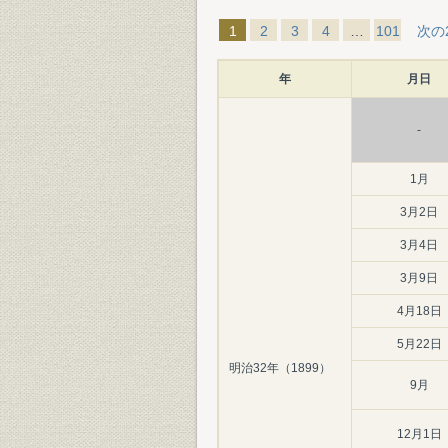
1
2
3
4
…
101
次の
年
月日
-
1月
3月2日
3月4日
3月9日
4月18日
5月22日
明治32年（1899）
9月
12月1日