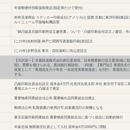
年賀郵便特別取扱制発足(指定局だけで受付)
村井兄弟商会 ステッカー印刷会社(アメリカ)と提携 京都に東洋印刷(株)設
ルミニューム平版輪転機設置
「銅凸版及石版印刷所設立趣意書」ついで「凸版印刷会社設立ノ趣旨」作
(この年)光村利藻 神戸に関西写真製版印刷(資)設立
(この年)水野倶吉 東京・四谷坂町に尚山堂設立
【渋沢栄一】京釜鉄道株式会社創立委員長。日本興業銀行設立委員(後に
役)。男爵を授けられる。黒須銀行相談役。〔60歳〕【竜門社】青淵先生
祝賀として『青淵先生六十年史 一名近世実業発達史』を刊行、青淵先生
する。
凸版印刷合資会社設立 資本金4万円 社長河合辰太郎 本社 東京市下谷区二
番地エルヘート凸版法で発足
重要物産同業組合法公布 重要輸出品同業組合法廃止
郵便法公布 私製葉書の使用許可 絵葉書流行の契機となる
東京石版印刷同業組合 重要物産同業組合法に基づく組合に自動的移行
本多忠保 無限責任社員として入社 資本金4万1000円に増額