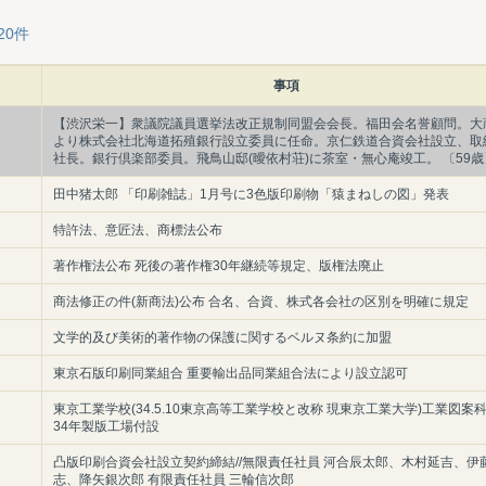
20件
事項
【渋沢栄一】衆議院議員選挙法改正規制同盟会会長。福田会名誉顧問。大
より株式会社北海道拓殖銀行設立委員に任命。京仁鉄道合資会社設立、取
社長。銀行倶楽部委員。飛鳥山邸(曖依村荘)に茶室・無心庵竣工。 〔59歳
田中猪太郎 「印刷雑誌」1月号に3色版印刷物「猿まねしの図」発表
特許法、意匠法、商標法公布
著作権法公布 死後の著作権30年継続等規定、版権法廃止
商法修正の件(新商法)公布 合名、合資、株式各会社の区別を明確に規定
文学的及び美術的著作物の保護に関するベルヌ条約に加盟
東京石版印刷同業組合 重要輸出品同業組合法により設立認可
東京工業学校(34.5.10東京高等工業学校と改称 現東京工業大学)工業図案
34年製版工場付設
凸版印刷合資会社設立契約締結//無限責任社員 河合辰太郎、木村延吉、伊
志、降矢銀次郎 有限責任社員 三輪信次郎