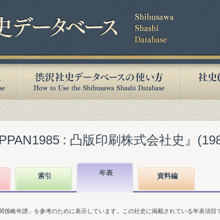
PAN1985 : 凸版印刷株式会社史』(1985
年表
索引
資料編
関係略年譜」を参考のために表示しています。この社史に掲載されている年表項目