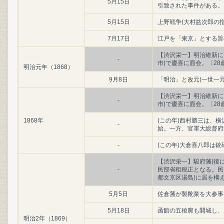
5月15日
引致された事件がある。
5月15日
上野戦争(大村益次郎の
7月17日
江戸を「東京」とする旨
【渋沢栄一】明治維新に
-
市)で慶喜に面会。〔28
明治元年（1868）
9月8日
「明治」と改元(一世一
【渋沢栄一】明治維新に
-
市)で慶喜に面会。〔28
1868年
(この年)西村勝三は、
-
始。一方、官軍大総督府か
-
(この年)大倉喜八郎は
【渋沢栄一】駿府藩(後
-
民部省租税正となる。民
都文京区湯島)に居を構え
5月5日
佐倉藩が製靴業を大参事
5月18日
函館の五稜廓も開城し、
明治2年（1869）