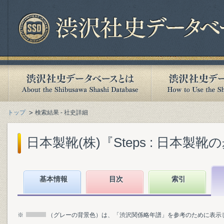
トップ
検索結果 - 社史詳細
日本製靴(株)『Steps : 日本製靴の歩み
基本情報
目次
索引
※
（グレーの背景色）は、「渋沢関係略年譜」を参考のために表示