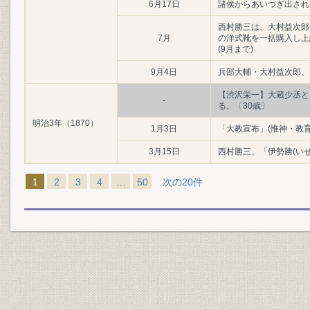
6月17日
諸侯からあいつぎ出され
西村勝三は、大村益次郎
7月
の洋式靴を一括購入し上
(9月まで)
9月4日
兵部大輔・大村益次郎、
【渋沢栄一】大蔵少丞と
-
る。〔30歳〕
明治3年（1870）
1月3日
「大教宣布」(惟神・教
3月15日
西村勝三、「伊勢勝(い
1
2
3
4
…
50
次の20件