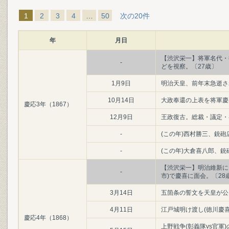
1
2
3
4
…
50
次の20件
年
月日
【渋沢栄一】将軍名代・
-
どを視察。〔27歳〕
1月9日
明治天皇、前年末急逝さ
10月14日
大政奉還の上表を将軍慶
慶応3年（1867）
12月9日
王政復古。総裁・議定・
-
(この年)西村勝三、銃
-
(この年)大倉喜八郎、
【渋沢栄一】明治維新に
-
市)で慶喜に面会。〔28
3月14日
五箇条の誓文を天皇が公
4月11日
江戸城明け渡し(徳川慶
慶応4年（1868）
上野戦争(彰義隊vs官