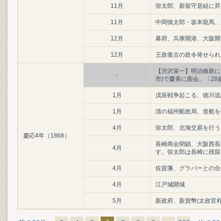
11月
弥太郎、新留守居組に昇
11月
中岡慎太郎・坂本龍馬、
12月
幕府、兵庫開港、大阪開
12月
王政復古の政令発せられる(1
【渋沢栄一】明治維新に
-
市)で慶喜に面会。〔28
1月
戊辰戦争起こる、徳川追
1月
清の福州船政局、造船を
4月
弥太郎、北海交易を行う(
慶応4年（1868）
長崎商会閉鎖、大阪西長
4月
す。弥太郎は長崎に残留、
4月
佐賀藩、グラバーとの合
4月
江戸城開城
5月
新政府、新貨幣(太政官札