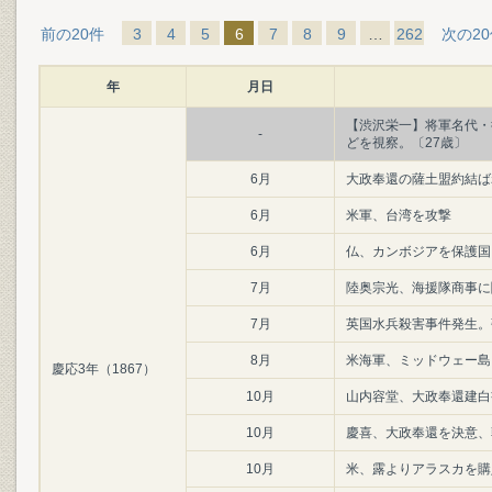
前の20件
3
4
5
6
7
8
9
…
262
次の2
年
月日
【渋沢栄一】将軍名代・
-
どを視察。〔27歳〕
6月
大政奉還の薩土盟約結ば
6月
米軍、台湾を攻撃
6月
仏、カンボジアを保護国
7月
陸奥宗光、海援隊商事に
7月
英国水兵殺害事件発生。
8月
米海軍、ミッドウェー島
慶応3年（1867）
10月
山内容堂、大政奉還建白
10月
慶喜、大政奉還を決意、
10月
米、露よりアラスカを購