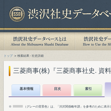
トップ
検索結果 - 社史詳細
三菱商事(株)『三菱商事社史. 資料編』
基本情報
目次
索引
※
（グレーの背景色）は、「渋沢関係略年譜」を参考のために表示