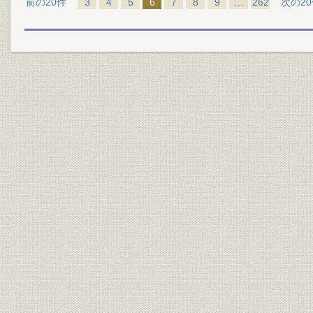
前の20件
3
4
5
6
7
8
9
…
262
次の2