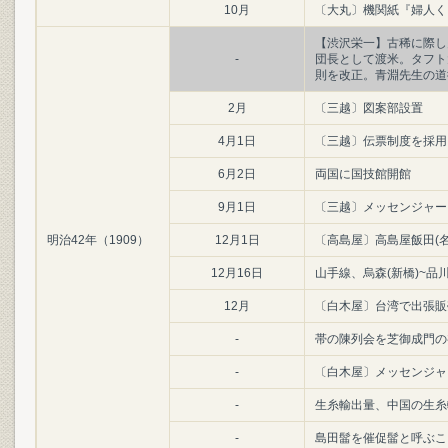
10月
〔大丸〕機関紙『婦人く
【渋沢栄一】古稀に際し
-
団長として渡米。タフト
則を改正。青淵先生の道
2月
〔三越〕図案部設置
4月1日
〔三越〕伝票制度を採用
6月2日
両国に国技館開館
9月1日
〔三越〕メッセンジャー
明治42年（1909）
12月1日
〔高島屋〕高島屋飯田(名
12月16日
山手線、烏森(新橋)~品
12月
〔白木屋〕台湾で出張販
-
帯の陳列会を芝御成門の
-
〔白木屋〕メッセンジャ
-
生糸輸出量、中国の生糸
-
島田髷を催促髷と呼ぶこ