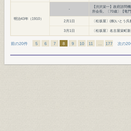
【渋沢栄一】政府諮問機
-
所会長。〔70歳〕【竜
明治43年（1910）
2月1日
〔松坂屋〕(株)いとう呉
3月1日
〔松坂屋〕名古屋栄町新
前の20件
5
6
7
8
9
10
11
…
177
次の2