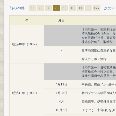
前の20件
5
6
7
8
9
10
11
…
177
次の2
年
月日
【渋沢栄一】帝国劇場会
清汽船株式会社創立、取
-
会有限責任社員・監査役
株式会社創立、取締役。
明治40年（1907）
-
夏季商閑期に自主的な集
-
婦人にリボン流行
【渋沢栄一】日韓瓦斯株
-
拓殖株式会社設立委員。
商業会議所代表委員一行
4月19日
中央線、御茶ノ水~昌平
明治41年（1908）
4月28日
初のブラジル移民783人
4月
高橋儀平、伊勢丹呉服店に
10月2日
〔そごう〕十合(名)を(