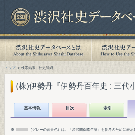
トップ
検索結果 - 社史詳細
(株)伊勢丹『伊勢丹百年史 : 三代小
基本情報
目次
索引
※
（グレーの背景色）は、「渋沢関係略年譜」を参考のために表示