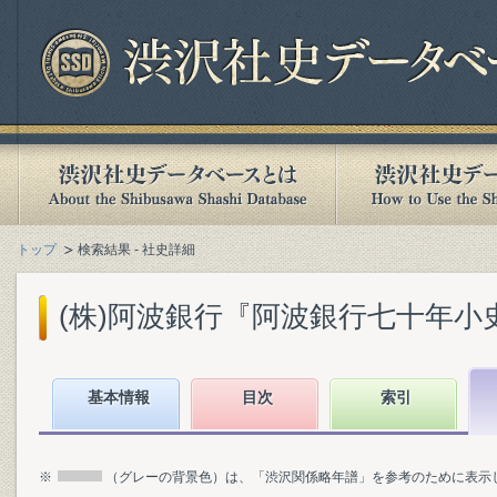
トップ
検索結果 - 社史詳細
(株)阿波銀行『阿波銀行七十年小史』(
基本情報
目次
索引
※
（グレーの背景色）は、「渋沢関係略年譜」を参考のために表示