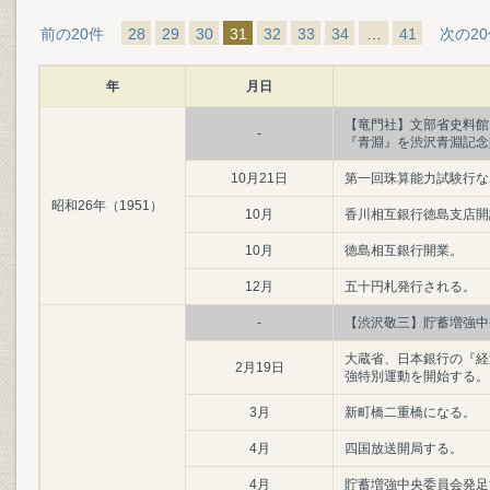
前の20件
28
29
30
31
32
33
34
…
41
次の2
年
月日
【竜門社】文部省史料館
-
『青淵』を渋沢青淵記念
10月21日
第一回珠算能力試験行な
昭和26年（1951）
10月
香川相互銀行徳島支店開
10月
徳島相互銀行開業。
12月
五十円札発行される。
-
【渋沢敬三】貯蓄増強中
大蔵省、日本銀行の『経
2月19日
強特別運動を開始する。
3月
新町橋二重橋になる。
4月
四国放送開局する。
4月
貯蓄増強中央委員会発足