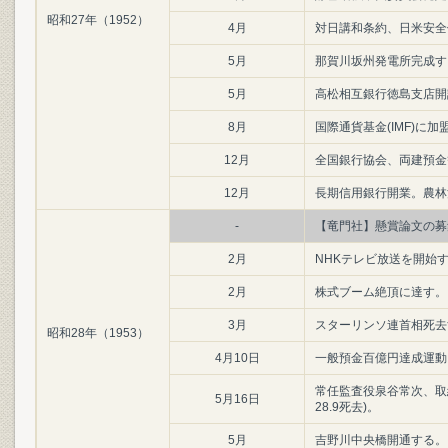
昭和27年（1952）
4月
対日講和条約、日米安全
5月
那賀川坂州発電所完成す
5月
高松相互銀行徳島支店開
8月
国際通貨基金(IMF)に加
12月
全国銀行協会、両建預金
12月
長期信用銀行開業。農林
-
【竜門社】懸賞論文の募
2月
NHKテレビ放送を開始
2月
株式ブーム絶頂に達す。
3月
スターリンソ連首相死去
昭和28年（1953）
4月10日
一般預金百億円達成運動
常任監査役泉谷常次、取締
5月16日
28.9死去)。
5月
吉野川中央橋開通する。