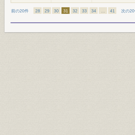
前の20件
28
29
30
31
32
33
34
…
41
次の2