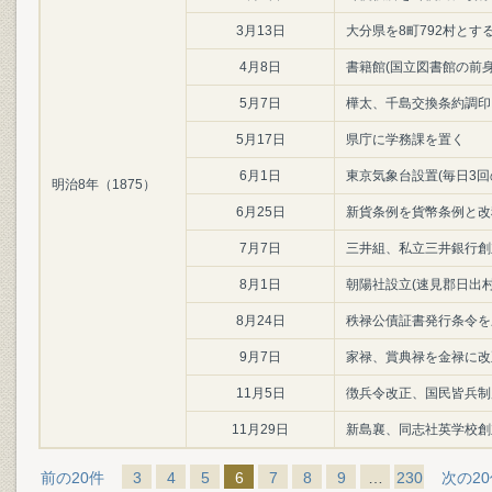
3月13日
大分県を8町792村とす
4月8日
書籍館(国立図書館の前
5月7日
樺太、千島交換条約調印
5月17日
県庁に学務課を置く
6月1日
東京気象台設置(毎日3回
明治8年（1875）
6月25日
新貨条例を貨幣条例と改
7月7日
三井組、私立三井銀行創
8月1日
朝陽社設立(速見郡日出村
8月24日
秩禄公債証書発行条令を
9月7日
家禄、賞典禄を金禄に改
11月5日
徴兵令改正、国民皆兵制
11月29日
新島襄、同志社英学校創
前の20件
3
4
5
6
7
8
9
…
230
次の2