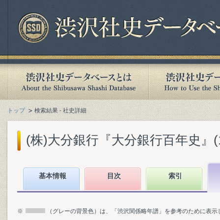
トップ
検索結果 - 社史詳細
(株)大分銀行『大分銀行百年史』(199
基本情報
目次
索引
※
（グレーの背景色）は、「渋沢関係略年譜」を参考のために表示